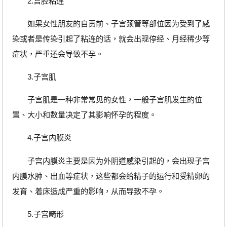
2.宫腔粘连
如果女性朋友的自贡前、子宫颈管等部位因为受到了感
染或者是传染引起了粘连的话，就会出现停经、月经稀少等
症状，严重还会导致不孕。
3.子宫肌
子宫肌是一种非常常见的女性，一般子宫肌发生的位
置、大小和数量决定了其影响怀孕的程度。
4.子宫内膜炎
子宫内膜炎主要是因为外阴道感染引起的，会出现子宫
内膜水肿、出血等症状，这些都会给精子的运行和受精卵的
发育、着床造成严重的影响，从而导致不孕。
5.子宫畸形