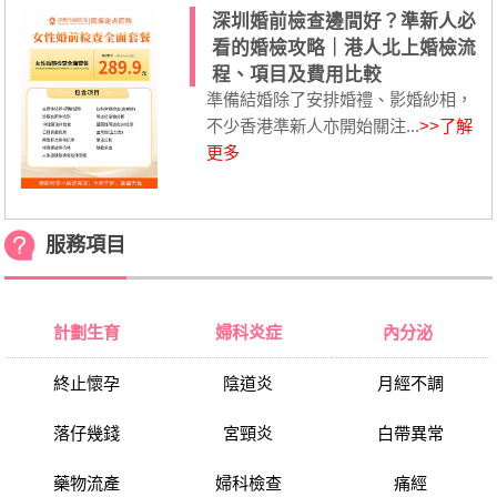
深圳婚前檢查邊間好？準新人必
看的婚檢攻略｜港人北上婚檢流
程、項目及費用比較
準備結婚除了安排婚禮、影婚紗相，
不少香港準新人亦開始關注...
>>了解
更多
服務項目
計劃生育
婦科炎症
內分泌
終止懷孕
陰道炎
月經不調
落仔幾錢
宮頸炎
白帶異常
藥物流產
婦科檢查
痛經