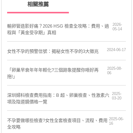
相關推薦
2026-
輸卵管造影好痛？2026 HSG 檢查全攻略：費用、過
05-14
程與「黃金受孕期」真相
2024-06-17
女性不孕的預警信號：揭秘女性不孕的3大徵兆
2025-08-
「卵巢早衰年年年輕化?三個跡象提醒你唔好再
06
拖!」
2025-
深圳婦科檢查費用指南：B 超、卵巢檢查、性激素六
03-20
項及陰道鏡價格一覽
2025-06-
不孕要做哪些檢查?女性全套檢查項目、流程、費用
16
全攻略