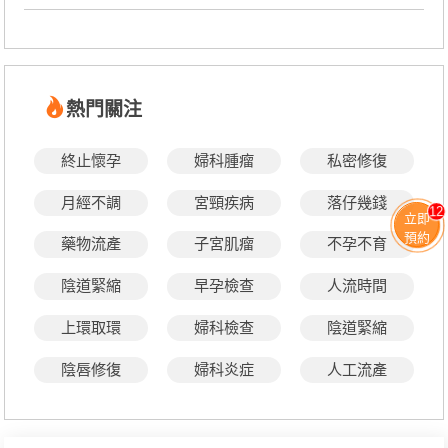
熱門關注
終止懷孕
婦科腫瘤
私密修復
月經不調
宮頸疾病
落仔幾錢
12
立即
預約
藥物流產
子宮肌瘤
不孕不育
陰道緊縮
早孕檢查
人流時間
上環取環
婦科檢查
陰道緊縮
陰唇修復
婦科炎症
人工流產