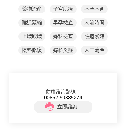
藥物流產
子宮肌瘤
不孕不育
陰道緊縮
早孕檢查
人流時間
上環取環
婦科檢查
陰道緊縮
陰唇修復
婦科炎症
人工流產
健康諮詢熱線：
00852-59885274
立即諮詢