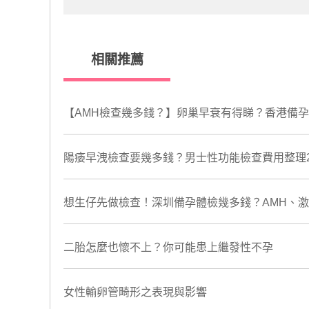
相關推薦
【AMH檢查幾多錢？】卵巢早衰有得睇？香港備
陽痿早洩檢查要幾多錢？男士性功能檢查費用整理2
想生仔先做檢查！深圳備孕體檢幾多錢？AMH、
二胎怎麼也懷不上？你可能患上繼發性不孕
女性輸卵管畸形之表現與影響