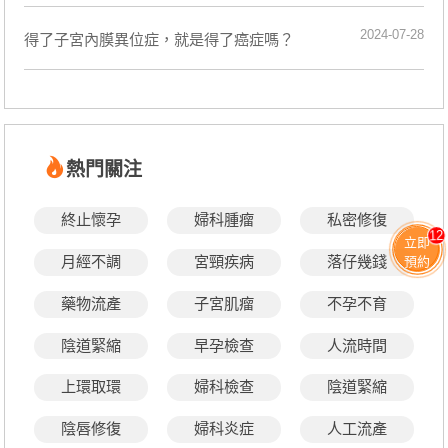
2024-07-28
​得了子宮內膜異位症，就是得了癌症嗎？
熱門關注
終止懷孕
婦科腫瘤
私密修復
12
立即
月經不調
宮頸疾病
落仔幾錢
預約
藥物流產
子宮肌瘤
不孕不育
陰道緊縮
早孕檢查
人流時間
上環取環
婦科檢查
陰道緊縮
陰唇修復
婦科炎症
人工流產