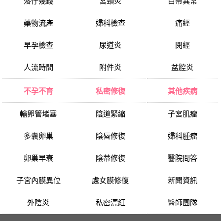
落仔幾錢
宮頸炎
白帶異常
藥物流產
婦科檢查
痛經
早孕檢查
尿道炎
閉經
人流時間
附件炎
盆腔炎
不孕不育
私密修復
其他疾病
輸卵管堵塞
陰道緊縮
子宮肌瘤
多囊卵巢
陰唇修復
婦科腫瘤
卵巢早衰
陰蒂修復
醫院問答
子宮內膜異位
處女膜修復
新聞資訊
外陰炎
私密漂紅
醫師團隊