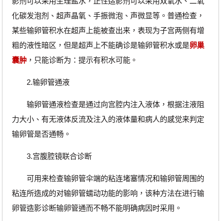
影剂可以采用生理盐水，正性造影剂可以采用双氧水、二氧
化碳发泡剂、超声晶氧、手振微泡、声微显等。普通检查，
某些输卵管积水在超声上能被查出来，表现为子宫两侧有增
粗的液性暗区，但是超声上不能确诊是输卵管积水或是
卵巢
囊肿
，只能诊断为：提示有积水可能。
2.输卵管通液
输卵管通液检查是通过向宫腔内注入液体，根据注液阻
力大小、有无液体反流及注入的液体量和病人的感觉来判定
输卵管是否通畅。
3.宫腹腔镜联合诊断
可用来检查输卵管伞端的粘连堵塞情况和输卵管周围的
粘连所造成的对输卵管蠕动功能的影响，该种方法在进行输
卵管造影诊断输卵管通而不畅不能明确病因时采用。