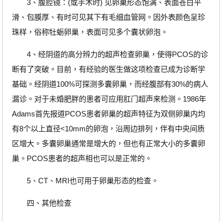
3、腹腔镜：(或手术时) 见卵巢形态饱满、表面苍白平
滑、包膜厚、有时可见其下有毛细血管网。因外表颜色呈珍
珠样，俗称牡蛎卵巢，表面可见多个囊状卵泡。
4、经阴道的高分辨力的超声检查卵巢，使得PCOS的诊
断有了突破。目前，有经验的医生做这项检查已成为诊断学
基础。经阴道100%可探测多囊卵巢，而经腹部有30%的病人
漏诊。对于未婚肥胖的患者可应用肛门超声来检测。1986年
Adams首先报道PCOS患者卵巢的超声特征为双侧卵巢内均
有8个以上直径<10mm的卵泡，沿周边排列，伴有中央间质
区增大。多囊卵巢通常是增大的，但也有正常大小的多囊卵
巢。PCOS患者的超声相也可以是正常的。
5、CT、MRI也可用于卵巢形态的检查。
四、其他检查