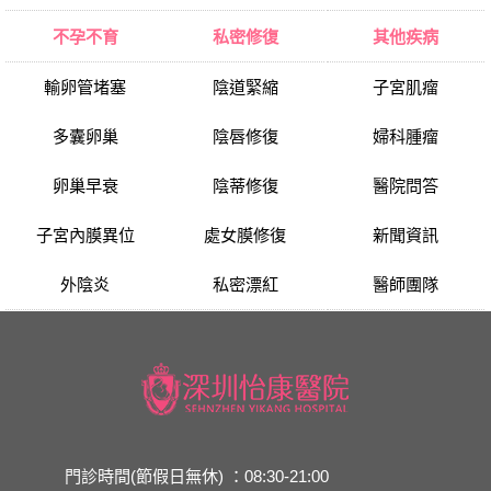
不孕不育
私密修復
其他疾病
輸卵管堵塞
陰道緊縮
子宮肌瘤
多囊卵巢
陰唇修復
婦科腫瘤
卵巢早衰
陰蒂修復
醫院問答
子宮內膜異位
處女膜修復
新聞資訊
外陰炎
私密漂紅
醫師團隊
門診時間(節假日無休) ：08:30-21:00