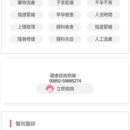
藥物流產
子宮肌瘤
不孕不育
陰道緊縮
早孕檢查
人流時間
上環取環
婦科檢查
陰道緊縮
陰唇修復
婦科炎症
人工流產
健康諮詢熱線：
00852-59885274
立即諮詢
醫院醫師