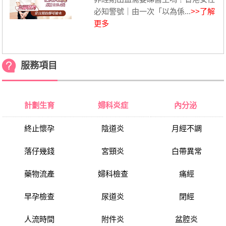
必知警號｜由一次「以為係...
>>了解
更多
服務項目
計劃生育
婦科炎症
內分泌
終止懷孕
陰道炎
月經不調
落仔幾錢
宮頸炎
白帶異常
藥物流產
婦科檢查
痛經
早孕檢查
尿道炎
閉經
人流時間
附件炎
盆腔炎