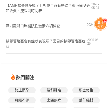
2026-
【AMH檢查幾多錢？】卵巢早衰有得睇？香港備孕必
05-04
知收費、流程同時間表
12
立即
2024-08-29
深圳羅湖口岸醫院性激素六項檢查
預約
2025-03-
​輸卵管堵塞會有症狀表現嗎？常見的輸卵管堵塞症
25
狀
熱門關注
終止懷孕
婦科腫瘤
私密修復
月經不調
宮頸疾病
落仔幾錢