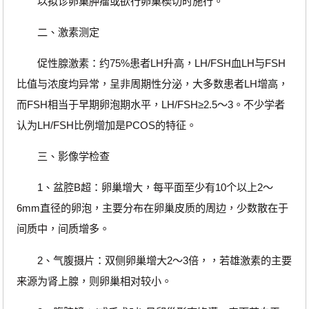
以拟诊卵巢肿瘤或欲行卵巢楔切时施行。
二、激素测定
促性腺激素：约75%患者LH升高，LH/FSH血LH与FSH
比值与浓度均异常，呈非周期性分泌，大多数患者LH增高，
而FSH相当于早期卵泡期水平，LH/FSH≥2.5～3。不少学者
认为LH/FSH比例增加是PCOS的特征。
三、影像学检查
1、盆腔B超：卵巢增大，每平面至少有10个以上2～
6mm直径的卵泡，主要分布在卵巢皮质的周边，少数散在于
间质中，间质增多。
2、气腹摄片：双侧卵巢增大2～3倍，，若雄激素的主要
来源为肾上腺，则卵巢相对较小。