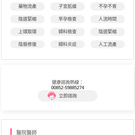
藥物流產
子宮肌瘤
不孕不育
陰道緊縮
早孕檢查
人流時間
上環取環
婦科檢查
陰道緊縮
陰唇修復
婦科炎症
人工流產
健康諮詢熱線：
00852-59885274
立即諮詢
醫院醫師