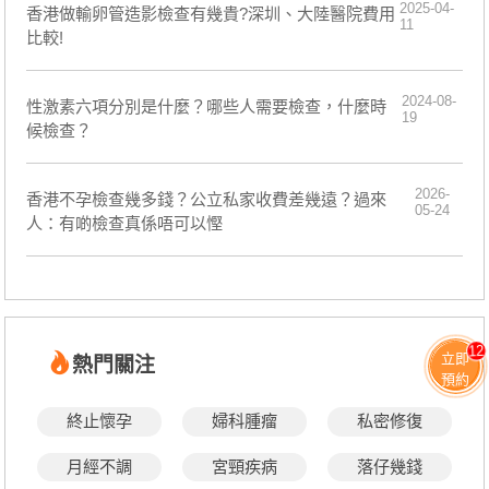
2025-04-
香港做輸卵管造影檢查有幾貴?深圳、大陸醫院費用
11
比較!
2024-08-
性激素六項分別是什麼？哪些人需要檢查，什麼時
19
候檢查？
2026-
香港不孕檢查幾多錢？公立私家收費差幾遠？過來
05-24
人：有啲檢查真係唔可以慳
12
立即
熱門關注
預約
終止懷孕
婦科腫瘤
私密修復
月經不調
宮頸疾病
落仔幾錢