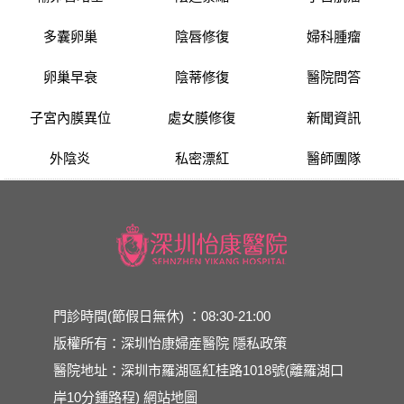
多囊卵巢
陰唇修復
婦科腫瘤
卵巢早衰
陰蒂修復
醫院問答
子宮內膜異位
處女膜修復
新聞資訊
外陰炎
私密漂紅
醫師團隊
門診時間(節假日無休) ：08:30-21:00
版權所有：深圳怡康婦産醫院
隱私政策
醫院地址：深圳市羅湖區紅桂路1018號(離羅湖口
岸10分鍾路程)
網站地圖