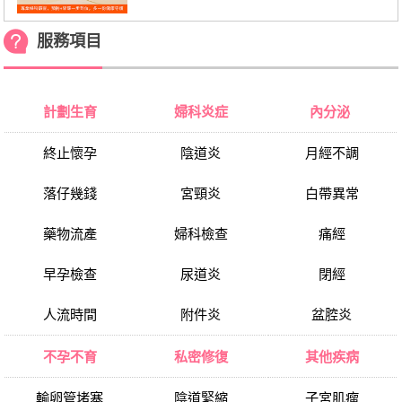
服務項目
計劃生育
婦科炎症
內分泌
終止懷孕
陰道炎
月經不調
落仔幾錢
宮頸炎
白帶異常
藥物流產
婦科檢查
痛經
早孕檢查
尿道炎
閉經
人流時間
附件炎
盆腔炎
不孕不育
私密修復
其他疾病
輸卵管堵塞
陰道緊縮
子宮肌瘤