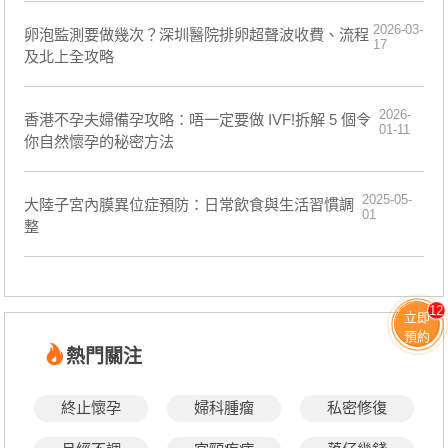
2026-03-
卵泡監測要做幾次？深圳醫院排卵超聲波收費、流程
17
及北上全攻略
2026-
香港不孕夫婦備孕攻略：唔一定要做 IVF!拆解 5 個令
01-11
你自然懷孕的秘密方法
2025-05-
大陸子宮內膜異位症預防：日常飲食與生活習慣調
01
整
12
立即
預約
熱門關注
終止懷孕
婦科腫瘤
私密修復