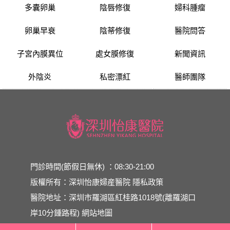
多囊卵巢
陰唇修復
婦科腫瘤
卵巢早衰
陰蒂修復
醫院問答
子宮內膜異位
處女膜修復
新聞資訊
外陰炎
私密漂紅
醫師團隊
門診時間(節假日無休) ：08:30-21:00
版權所有：深圳怡康婦産醫院
隱私政策
醫院地址：深圳市羅湖區紅桂路1018號(離羅湖口
岸10分鍾路程)
網站地圖