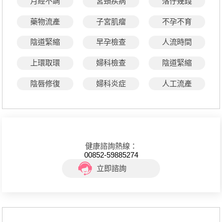
月經不調
宮頸疾病
落仔幾錢
藥物流產
子宮肌瘤
不孕不育
陰道緊縮
早孕檢查
人流時間
上環取環
婦科檢查
陰道緊縮
陰唇修復
婦科炎症
人工流產
健康諮詢熱線：
00852-59885274
立即諮詢