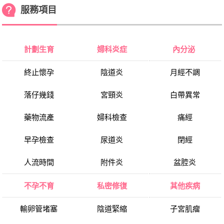
服務項目
計劃生育
婦科炎症
內分泌
終止懷孕
陰道炎
月經不調
落仔幾錢
宮頸炎
白帶異常
藥物流產
婦科檢查
痛經
早孕檢查
尿道炎
閉經
人流時間
附件炎
盆腔炎
不孕不育
私密修復
其他疾病
輸卵管堵塞
陰道緊縮
子宮肌瘤