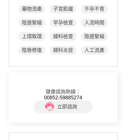
藥物流產
子宮肌瘤
不孕不育
陰道緊縮
早孕檢查
人流時間
上環取環
婦科檢查
陰道緊縮
陰唇修復
婦科炎症
人工流產
健康諮詢熱線：
00852-59885274
立即諮詢