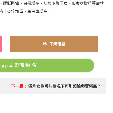
腰骶酸痛、白带增多，妇检下腹压痛、条索状增粗等症状
防止炎症加重、积液量增多。
了解價格
sApp立即預約
？
下一篇：
深圳女性哪些情况下可引起输卵管堵塞？