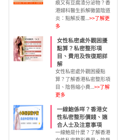
痕又有豆腐渣分泌物？香
港婦科醫生拆解黴菌陰道
炎：點解反覆...
>>了解更
多
女性私密處外觀困擾
點算？私密整形項
目、費用及恢復期詳
解
女性私密處外觀困擾點
算？了解香港私密整形項
目、陰唇縮小費...
>>了解
更多
一線鮑係咩？香港女
性私密整形價錢、適
合人士及注意事項
一線鮑是什麼？了解香港