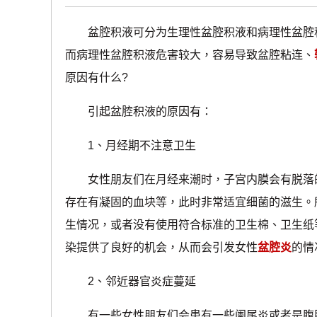
盆腔积液可分为生理性盆腔积液和病理性盆腔积
而病理性盆腔积液危害较大，容易导致盆腔粘连、
原因有什么?
引起盆腔积液的原因有：
1、月经期不注意卫生
女性朋友们在月经来潮时，子宫内膜会有脱落的
存在有凝固的血块等，此时非常适宜细菌的滋生。
生情况，或者没有使用符合标准的卫生棉、卫生纸
染提供了良好的机会，从而会引发女性
盆腔炎
的情
2、邻近器官炎症蔓延
有一些女性朋友们会患有一些阑尾炎或者是腹膜