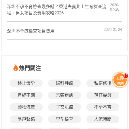
2026-
深圳不孕不育檢查幾多錢？香港夫妻北上生育檢查流
07-28
程、男女項目及費用攻略2026
2024-01-24
深圳不孕症檢查項目費用
熱門關注
12
立即
終止懷孕
婦科腫瘤
私密修復
預約
月經不調
宮頸疾病
落仔幾錢
藥物流產
子宮肌瘤
不孕不育
陰道緊縮
早孕檢查
人流時間