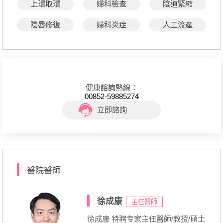
上環取環
婦科檢查
陰道緊縮
陰唇修復
婦科炎症
人工流產
健康諮詢熱線：
00852-59885274
立即諮詢
醫院醫師
徐成康
主任醫師
徐成康 特聘专家主任醫師/教授/碩士