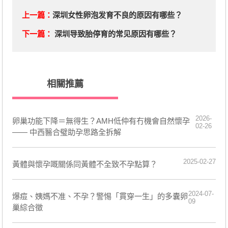
上一篇：
深圳女性卵泡发育不良的原因有哪些？
下一篇：
深圳导致胎停育的常见原因有哪些？
相關推薦
2026-
卵巢功能下降＝無得生？AMH低仲有冇機會自然懷孕
02-26
—— 中西醫合璧助孕思路全拆解
2025-02-27
黃體與懷孕嘅關係同黃體不全致不孕點算？
2024-07-
​爆痘、姨媽不准、不孕？警惕「貫穿一生」的多囊卵
09
巢綜合徵