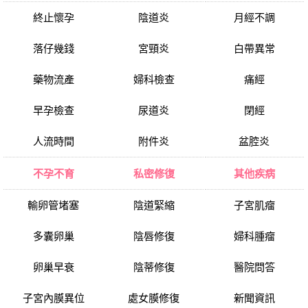
終止懷孕
陰道炎
月經不調
落仔幾錢
宮頸炎
白帶異常
藥物流產
婦科檢查
痛經
早孕檢查
尿道炎
閉經
人流時間
附件炎
盆腔炎
不孕不育
私密修復
其他疾病
輸卵管堵塞
陰道緊縮
子宮肌瘤
多囊卵巢
陰唇修復
婦科腫瘤
卵巢早衰
陰蒂修復
醫院問答
子宮內膜異位
處女膜修復
新聞資訊