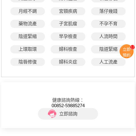
月經不調
宮頸疾病
落仔幾錢
藥物流產
子宮肌瘤
不孕不育
陰道緊縮
早孕檢查
人流時間
12
上環取環
婦科檢查
陰道緊縮
立即
預約
陰唇修復
婦科炎症
人工流產
健康諮詢熱線：
00852-59885274
立即諮詢