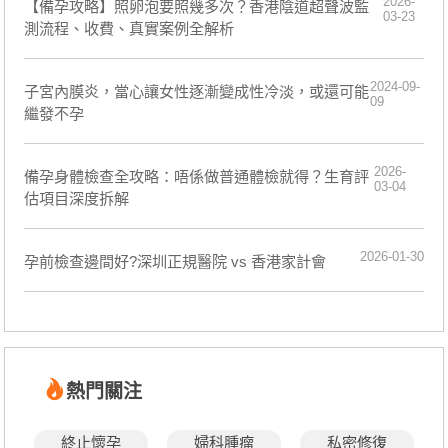
2026-
【備孕攻略】照卵泡要照幾多次？香港陰道超聲波監
03-23
測流程、收費、真實案例全解析
2024-09-
子宮內膜炎，當心讓女性逐漸變成性冷淡，或還可能
09
繼發不孕
2026-
備孕身體檢查全攻略：唔係做普通體檢就得？生育評
03-04
估項目深度拆解
2026-01-30
孕前檢查邊間好?深圳正規醫院 vs 香港家計會
熱門關注
終止懷孕
婦科腫瘤
私密修復