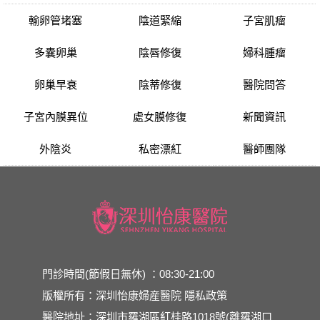
輸卵管堵塞
陰道緊縮
子宮肌瘤
多囊卵巢
陰唇修復
婦科腫瘤
卵巢早衰
陰蒂修復
醫院問答
子宮內膜異位
處女膜修復
新聞資訊
外陰炎
私密漂紅
醫師團隊
門診時間(節假日無休) ：08:30-21:00
版權所有：深圳怡康婦産醫院
隱私政策
醫院地址：深圳市羅湖區紅桂路1018號(離羅湖口