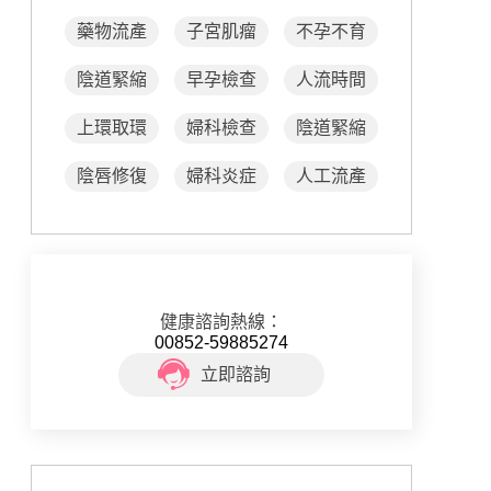
藥物流產
子宮肌瘤
不孕不育
陰道緊縮
早孕檢查
人流時間
上環取環
婦科檢查
陰道緊縮
陰唇修復
婦科炎症
人工流產
健康諮詢熱線：
00852-59885274
立即諮詢