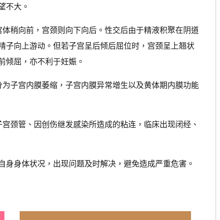
望不大。
体稍向前，宫颈则向下向后。性交后由于精液积聚在阴道
精子向上游动。但若子宫呈后倾后屈位时，宫颈呈上翘状
前倾屈，亦不利于妊娠。
为子宫内膜萎缩，子宫内膜异常增生以及黄体期内膜功能
宫颈管、因创伤继发感染所造成的粘连，临床出现闭经、
身身体状况，出现问题及时解决，避免造成严重危害。