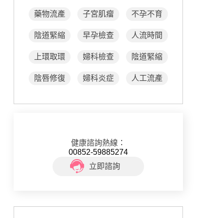
藥物流產
子宮肌瘤
不孕不育
陰道緊縮
早孕檢查
人流時間
上環取環
婦科檢查
陰道緊縮
陰唇修復
婦科炎症
人工流產
健康諮詢熱線：
00852-59885274
立即諮詢