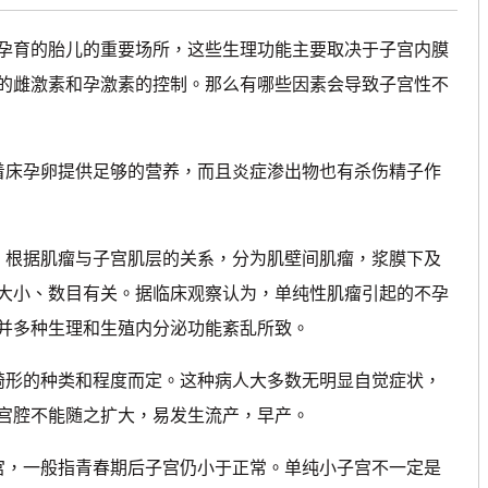
育的胎儿的重要场所，这些生理功能主要取决于子宫内膜
的雌激素和孕激素的控制。那么有哪些因素会导致子宫性不
床孕卵提供足够的营养，而且炎症渗出物也有杀伤精子作
，根据肌瘤与子宫肌层的关系，分为肌壁间肌瘤，浆膜下及
大小、数目有关。据临床观察认为，单纯性肌瘤引起的不孕
并多种生理和生殖内分泌功能紊乱所致。
形的种类和程度而定。这种病人大多数无明显自觉症状，
宫腔不能随之扩大，易发生流产，早产。
，一般指青春期后子宫仍小于正常。单纯小子宫不一定是