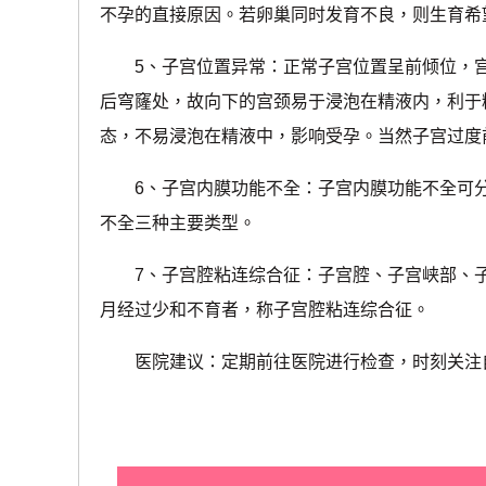
不孕的直接原因。若卵巢同时发育不良，则生育希
5、子宫位置异常：正常子宫位置呈前倾位，宫
后穹窿处，故向下的宫颈易于浸泡在精液内，利于
态，不易浸泡在精液中，影响受孕。当然子宫过度
6、子宫内膜功能不全：子宫内膜功能不全可分
不全三种主要类型。
7、子宫腔粘连综合征：子宫腔、子宫峡部、子
月经过少和不育者，称子宫腔粘连综合征。
医院建议：定期前往医院进行检查，时刻关注自