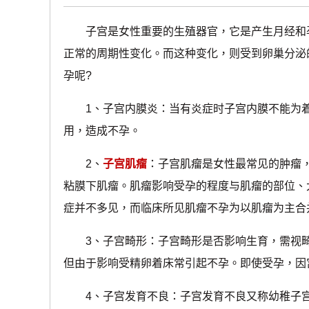
子宫是女性重要的生殖器官，它是产生月经和孕
正常的周期性变化。而这种变化，则受到卵巢分泌
孕呢?
1、子宫内膜炎：当有炎症时子宫内膜不能为着
用，造成不孕。
2、
子宫肌瘤
：子宫肌瘤是女性最常见的肿瘤
粘膜下肌瘤。肌瘤影响受孕的程度与肌瘤的部位、
症并不多见，而临床所见肌瘤不孕为以肌瘤为主合
3、子宫畸形：子宫畸形是否影响生育，需视畸
但由于影响受精卵着床常引起不孕。即使受孕，因
4、子宫发育不良：子宫发育不良又称幼稚子宫