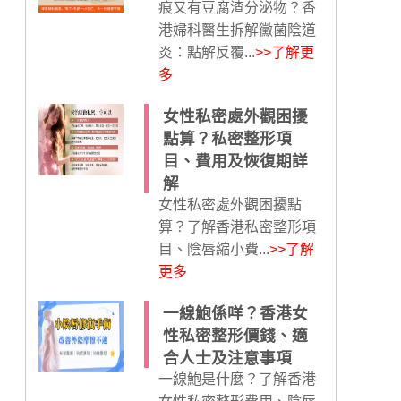
痕又有豆腐渣分泌物？香
港婦科醫生拆解黴菌陰道
炎：點解反覆...
>>了解更
多
女性私密處外觀困擾
點算？私密整形項
目、費用及恢復期詳
解
女性私密處外觀困擾點
算？了解香港私密整形項
目、陰唇縮小費...
>>了解
更多
一線鮑係咩？香港女
性私密整形價錢、適
合人士及注意事項
一線鮑是什麼？了解香港