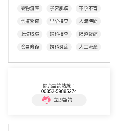
藥物流產
子宮肌瘤
不孕不育
陰道緊縮
早孕檢查
人流時間
上環取環
婦科檢查
陰道緊縮
陰唇修復
婦科炎症
人工流產
健康諮詢熱線：
00852-59885274
立即諮詢