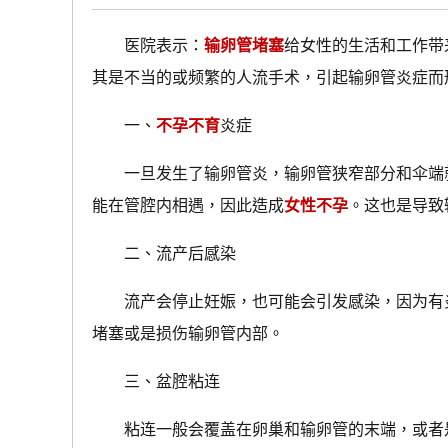
医院表示：
输卵管堵塞
给女性的生活和工作带
其是不当的或频繁的人流手术，引起输卵管炎症而
一、
不孕不育
炎症
一旦发生了输卵管炎，输卵管狭窄部分和伞端就
能在管腔内相遇，因此造成
女性不孕
。这也是导致
二、流产后感染
流产会停止妊娠，也可能会引发感染，因为有炎
堵塞或是损伤输卵管内部。
三、盆腔粘连
粘连一般会覆盖在卵巢和输卵管的末端，或者是