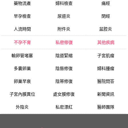
藥物流產
婦科檢查
痛經
早孕檢查
尿道炎
閉經
人流時間
附件炎
盆腔炎
不孕不育
私密修復
其他疾病
輸卵管堵塞
陰道緊縮
子宮肌瘤
多囊卵巢
陰唇修復
婦科腫瘤
卵巢早衰
陰蒂修復
醫院問答
子宮內膜異位
處女膜修復
新聞資訊
外陰炎
私密漂紅
醫師團隊