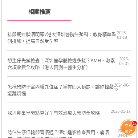
相關推薦
2026-
排卵期症狀唔明顯?港大深圳醫院生殖科：教你精準監
01-19
測排卵，提高自然受孕率
2026-
想生仔先做檢查！深圳備孕體檢幾多錢？AMH、激素
05-01
六項收費全攻略（港人實測＋醫生分析）
2024-06-
怎樣預防子宮內膜異位症？掌握四大秘訣，讓你輕鬆
18
遠離煩惱
2025-01-17
深圳卵巢早衰點算好？有效治療與預防全攻略
12
立即
2026-
預約
諗住生仔但輸卵管唔通？深圳造影檢查費用、痛唔
04-01