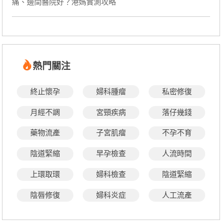
痛、邊間醫院好？港媽實測攻略
熱門關注
終止懷孕
婦科腫瘤
私密修復
月經不調
宮頸疾病
落仔幾錢
藥物流產
子宮肌瘤
不孕不育
陰道緊縮
早孕檢查
人流時間
上環取環
婦科檢查
陰道緊縮
陰唇修復
婦科炎症
人工流產