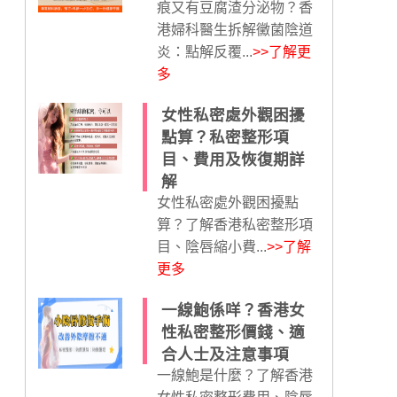
痕又有豆腐渣分泌物？香
港婦科醫生拆解黴菌陰道
炎：點解反覆...
>>了解更
多
女性私密處外觀困擾
點算？私密整形項
目、費用及恢復期詳
解
女性私密處外觀困擾點
算？了解香港私密整形項
目、陰唇縮小費...
>>了解
更多
一線鮑係咩？香港女
性私密整形價錢、適
合人士及注意事項
一線鮑是什麼？了解香港