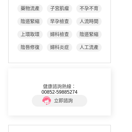
藥物流產
子宮肌瘤
不孕不育
陰道緊縮
早孕檢查
人流時間
上環取環
婦科檢查
陰道緊縮
陰唇修復
婦科炎症
人工流產
健康諮詢熱線：
00852-59885274
立即諮詢