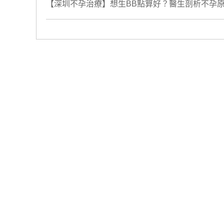
【深圳不孕治療】想生BB點算好？醫生剖析不孕