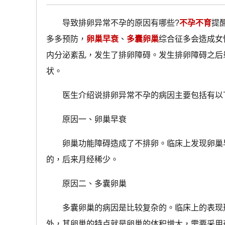
导致排卵异常不孕的原因有哪些?
不孕不育
提
多多预防，
卵巢早衰
、
多囊卵巢
综合征多会造成女
内分泌紊乱，发生了排卵障碍。发生排卵障碍之后
状。
医生介绍说排卵异常不孕的病因主要包括有以
原因一、卵巢早衰
卵巢功能障碍造成了不排卵。临床上发现卵巢早
的，后来月经稀少。
原因二、多囊卵巢
多囊卵巢的病因是比较复杂的。临床上的表现形
外，其卵巢的特点就是卵巢的体积增大，需要采用