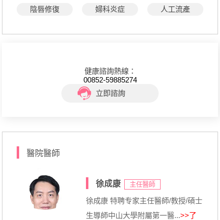
陰唇修復
婦科炎症
人工流產
健康諮詢熱線：
00852-59885274
立即諮詢
醫院醫師
徐成康
主任醫師
徐成康 特聘专家主任醫師/教授/碩士
生導師中山大學附屬第一醫...
>>了