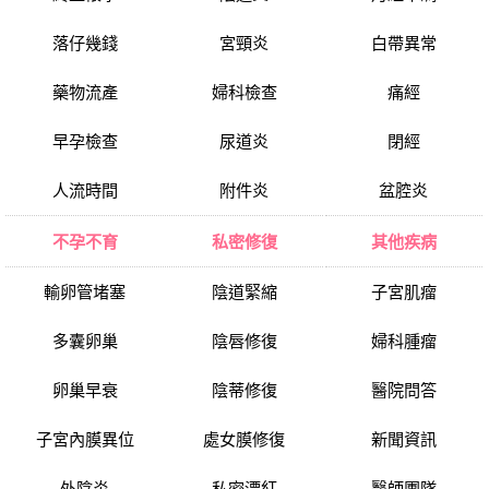
落仔幾錢
宮頸炎
白帶異常
藥物流產
婦科檢查
痛經
早孕檢查
尿道炎
閉經
人流時間
附件炎
盆腔炎
不孕不育
私密修復
其他疾病
輸卵管堵塞
陰道緊縮
子宮肌瘤
多囊卵巢
陰唇修復
婦科腫瘤
卵巢早衰
陰蒂修復
醫院問答
子宮內膜異位
處女膜修復
新聞資訊
外陰炎
私密漂紅
醫師團隊