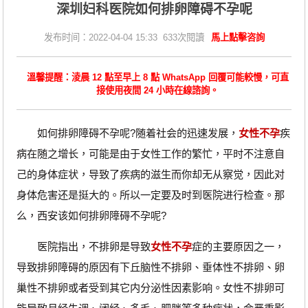
深圳妇科医院如何排卵障碍不孕呢
发布时间：2022-04-04 15:33 633次閱讀
馬上點擊咨詢
溫馨提醒：淩晨 12 點至早上 8 點 WhatsApp 回覆可能較慢，可直
接使用夜間 24 小時在線諮詢。
如何排卵障碍不孕呢?随着社会的迅速发展，
女性不孕
疾
病在随之增长，可能是由于女性工作的繁忙，平时不注意自
己的身体症状，导致了疾病的滋生而你却无从察觉，因此对
身体危害还是挺大的。所以一定要及时到医院进行检查。那
么，西安该如何排卵障碍不孕呢?
医院指出，不排卵是导致
女性不孕
症的主要原因之一，
导致排卵障碍的原因有下丘脑性不排卵、垂体性不排卵、卵
巢性不排卵或者受到其它内分泌性因素影响。女性不排卵可