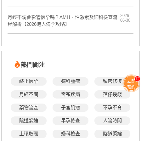
2026-
月經不調會影響懷孕嗎？AMH、性激素及婦科檢查流
06-30
程解析【2026港人備孕攻略】
熱門關注
12
終止懷孕
婦科腫瘤
私密修復
立即
預約
月經不調
宮頸疾病
落仔幾錢
藥物流產
子宮肌瘤
不孕不育
陰道緊縮
早孕檢查
人流時間
上環取環
婦科檢查
陰道緊縮