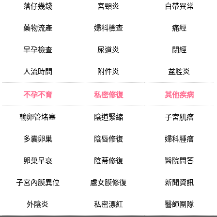
落仔幾錢
宮頸炎
白帶異常
藥物流產
婦科檢查
痛經
早孕檢查
尿道炎
閉經
人流時間
附件炎
盆腔炎
不孕不育
私密修復
其他疾病
輸卵管堵塞
陰道緊縮
子宮肌瘤
多囊卵巢
陰唇修復
婦科腫瘤
卵巢早衰
陰蒂修復
醫院問答
子宮內膜異位
處女膜修復
新聞資訊
外陰炎
私密漂紅
醫師團隊