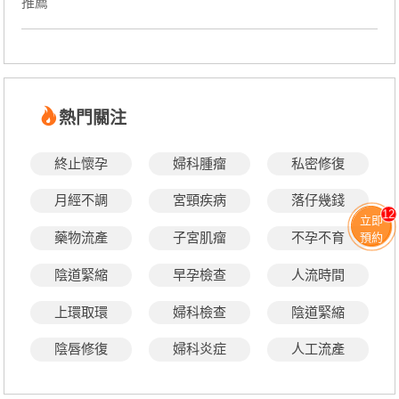
推薦
熱門關注
終止懷孕
婦科腫瘤
私密修復
月經不調
宮頸疾病
落仔幾錢
12
立即
藥物流產
子宮肌瘤
不孕不育
預約
陰道緊縮
早孕檢查
人流時間
上環取環
婦科檢查
陰道緊縮
陰唇修復
婦科炎症
人工流產