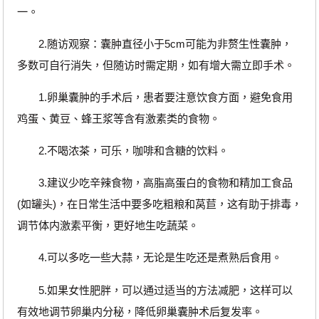
一。
2.随访观察：囊肿直径小于5cm可能为非赘生性囊肿，
多数可自行消失，但随访时需定期，如有增大需立即手术。
1.卵巢囊肿的手术后，患者要注意饮食方面，避免食用
鸡蛋、黄豆、蜂王浆等含有激素类的食物。
2.不喝浓茶，可乐，咖啡和含糖的饮料。
3.建议少吃辛辣食物，高脂高蛋白的食物和精加工食品
(如罐头)，在日常生活中要多吃粗粮和莴苣，这有助于排毒，
调节体内激素平衡，更好地生吃蔬菜。
4.可以多吃一些大蒜，无论是生吃还是煮熟后食用。
5.如果女性肥胖，可以通过适当的方法减肥，这样可以
有效地调节卵巢内分秘，降低卵巢囊肿术后复发率。