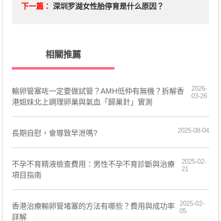
下一篇：
深圳罗湖女性胎停育是什么原因？
相關推薦
2026-
輸卵管塞咗一定要做試管？AMH低仲有無機？拆解香
03-26
港姐妹北上調理卵巢與氣血「歸巢針」實測
2025-08-04
長期自慰，會導致早泄嗎?
2025-02-
不孕不育精液檢查費用：男性不孕不育診斷與治療
21
項目指南
2025-02-
香港治療輸卵管堵塞的方法有哪些？費用與成功率
05
詳解