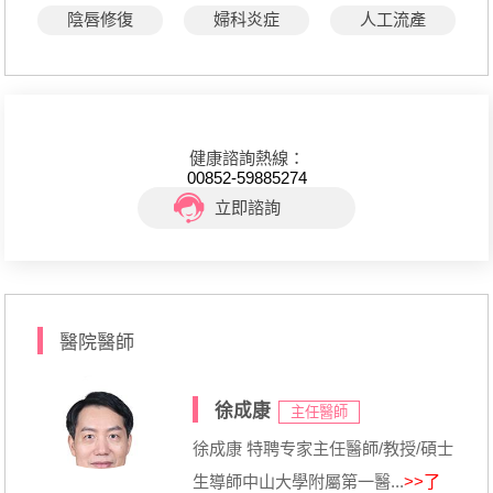
陰唇修復
婦科炎症
人工流產
健康諮詢熱線：
00852-59885274
立即諮詢
醫院醫師
徐成康
主任醫師
徐成康 特聘专家主任醫師/教授/碩士
生導師中山大學附屬第一醫...
>>了