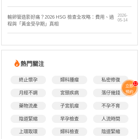
2026-
輸卵管造影好痛？2026 HSG 檢查全攻略：費用、過
05-14
程與「黃金受孕期」真相
熱門關注
終止懷孕
婦科腫瘤
私密修復
12
立即
預約
月經不調
宮頸疾病
落仔幾錢
藥物流產
子宮肌瘤
不孕不育
陰道緊縮
早孕檢查
人流時間
上環取環
婦科檢查
陰道緊縮