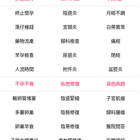
終止懷孕
陰道炎
月經不調
落仔幾錢
宮頸炎
白帶異常
藥物流產
婦科檢查
痛經
早孕檢查
尿道炎
閉經
人流時間
附件炎
盆腔炎
不孕不育
私密修復
其他疾病
輸卵管堵塞
陰道緊縮
子宮肌瘤
多囊卵巢
陰唇修復
婦科腫瘤
卵巢早衰
陰蒂修復
醫院問答