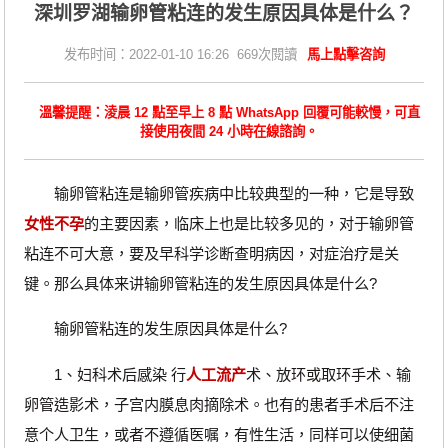
深圳罗湖输卵管粘连的发生原因具体是什么？
发布时间：2022-01-10 16:26 669次閱讀
馬上點擊咨詢
溫馨提醒：淩晨 12 點至早上 8 點 WhatsApp 回覆可能較慢，可直
接使用夜間 24 小時在線諮詢。
输卵管粘连是输卵管疾病中比较典型的一种，它是导致
女性不孕
的主要因素，临床上也是比较多见的，对于输卵管
粘连不可大意，要及早科学诊断查明病因，对症治疗是关
键。那么具体来讲输卵管粘连的发生原因具体是什么?
输卵管粘连的发生原因具体是什么?
1、妇科术后感染 行
人工流产
术、放环或取环手术、输
卵管造影术，子宫内膜息肉摘除术。也有的患者手术后不注
意个人卫生，或者不遵循医嘱，有性生活，同样可以使细菌