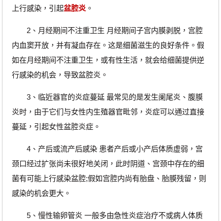
上行感染，引起
盆腔炎
。
2、月经期间不注重卫生 月经期间子宫内膜剥脱，宫腔
内血窦开放，并有凝血存在。这是细菌滋生的良好条件。假
如在月经期间不注重卫生，或有性生活，就会给细菌提供逆
行感染的机会，导致盆腔炎。
3、临近器官的炎症蔓延 最常见的是发生阑尾炎、腹膜
炎时，由于它们与女性内生殖器官毗邻，炎症可以通过直接
蔓延，引起女性盆腔炎症。
4、产后或流产后感染 患者产后或小产后体质虚弱，宫
颈口经过扩张尚未很好地关闭，此时阴道、宫颈中存在的细
菌有可能上行感染盆腔;假如宫腔内尚有胎盘、胎膜残留，则
感染的机会更大。
5、慢性输卵管炎 一般多由急性炎症治疗不或病人体质