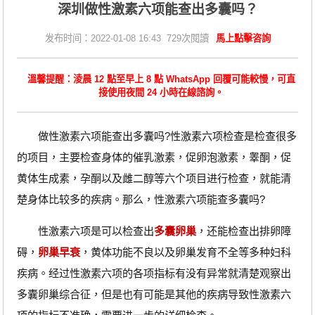
深圳做性激素六项能查出多囊吗？
发布时间：2022-01-08 16:43 729次閱讀
馬上點擊咨詢
溫馨提醒：淩晨 12 點至早上 8 點 WhatsApp 回覆可能較慢，可直
接使用夜間 24 小時在線諮詢。
做性激素六项能查出多囊吗?性激素六项检查是检查很多
的项目，主要检查身体的催乳激素，促卵泡激素，睾酮，促
黄体生成素，孕酮以及雌二醇等六个项目进行检查，就能清
楚身体比较多的疾病。那么，性激素六项能查多囊吗?
性激素六项是可以检查出
多囊卵巢
，还能检查出排卵障
碍，
卵巢早衰
，黄体功能不良以及卵巢发育不全等多种妇科
疾病。经过性激素六项的各项指标有没有异常就清楚观察出
多囊卵巢综合征，但是也有可能是其他的疾病导致性激素六