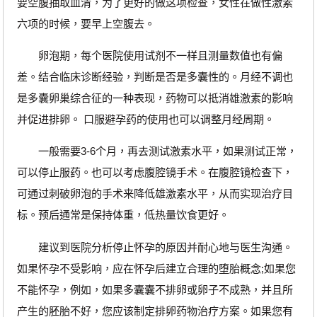
要空腹抽取血清，为了更好的做这项检查，女性在做性激素
六项的时候，要早上空腹去。
卵泡期，每个医院使用试剂不一样且测量数值也有偏
差。结合临床诊断经验，判断是否是多囊性的。月经不调也
是多囊卵巢综合征的一种表现，药物可以抵消雄激素的影响
并促进排卵。 口服避孕药的使用也可以调整月经周期。
一般需要3-6个月，再去测试激素水平，如果测试正常，
可以停止服药。也可以考虑腹腔镜手术。在腹腔镜检查下，
可通过刺破卵泡的手术来降低雄激素水平，从而实现治疗目
标。预后通常是保持体重，低热量饮食更好。
建议到医院分析停止怀孕的原因并耐心地与医生沟通。
如果怀孕不受影响，应在怀孕后建立合理的堕胎概念;如果您
不能怀孕，例如，如果多囊囊不排卵或卵子不成熟，并且所
产生的胚胎不好，您应该制定排卵药物治疗方案。如果您有