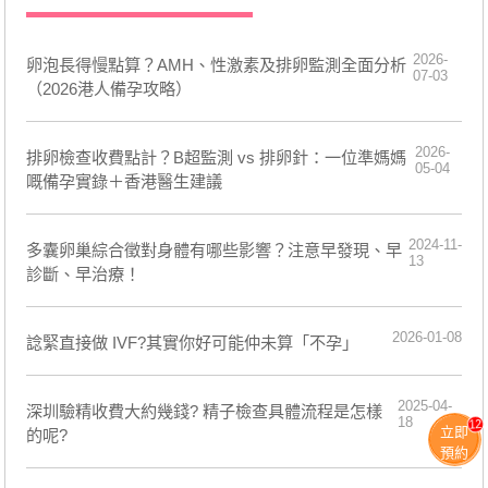
2026-
卵泡長得慢點算？AMH、性激素及排卵監測全面分析
07-03
（2026港人備孕攻略）
2026-
排卵檢查收費點計？B超監測 vs 排卵針：一位準媽媽
05-04
嘅備孕實錄＋香港醫生建議
2024-11-
多囊卵巢綜合徵對身體有哪些影響？注意早發現、早
13
診斷、早治療！
2026-01-08
諗緊直接做 IVF?其實你好可能仲未算「不孕」
2025-04-
深圳驗精收費大約幾錢? 精子檢查具體流程是怎樣
18
12
立即
的呢?
預約