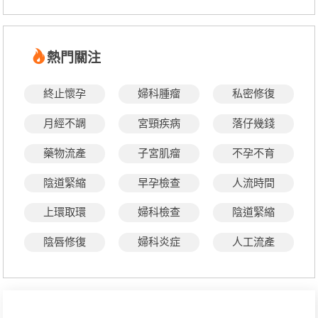
熱門關注
終止懷孕
婦科腫瘤
私密修復
月經不調
宮頸疾病
落仔幾錢
藥物流產
子宮肌瘤
不孕不育
陰道緊縮
早孕檢查
人流時間
上環取環
婦科檢查
陰道緊縮
陰唇修復
婦科炎症
人工流產