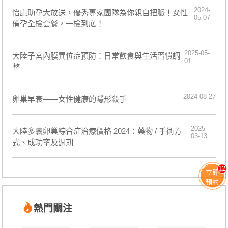
2024-
怡康助孕大放送，優秀專家團隊為你親自把脈！女性
05-07
備孕全檢套餐，一檢到底！
2025-05-
大陸子宮內膜異位症預防：日常飲食與生活習慣調
01
整
2024-08-27
卵巢早衰——女性健康的隱形殺手
2025-
大陸多囊卵巢綜合症治療價格 2024：藥物 / 手術方
03-13
式、成功率及週期
12
立即
預約
熱門關注