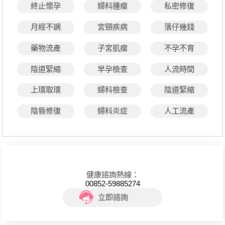
終止懷孕
婦科腫瘤
私密修復
月經不調
宮頸疾病
落仔幾錢
藥物流產
子宮肌瘤
不孕不育
陰道緊縮
早孕檢查
人流時間
上環取環
婦科檢查
陰道緊縮
陰唇修復
婦科炎症
人工流產
健康諮詢熱線：
00852-59885274
立即諮詢