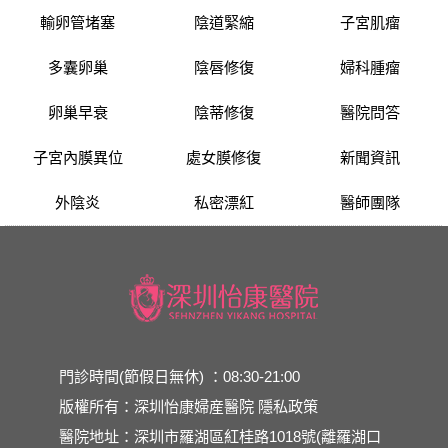
輸卵管堵塞
陰道緊縮
子宮肌瘤
多囊卵巢
陰唇修復
婦科腫瘤
卵巢早衰
陰蒂修復
醫院問答
子宮內膜異位
處女膜修復
新聞資訊
外陰炎
私密漂紅
醫師團隊
門診時間(節假日無休) ：08:30-21:00
版權所有：深圳怡康婦産醫院
隱私政策
醫院地址：深圳市羅湖區紅桂路1018號(離羅湖口