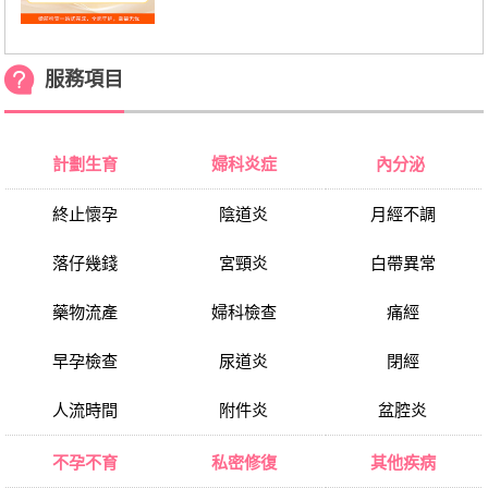
服務項目
計劃生育
婦科炎症
內分泌
終止懷孕
陰道炎
月經不調
落仔幾錢
宮頸炎
白帶異常
藥物流產
婦科檢查
痛經
早孕檢查
尿道炎
閉經
人流時間
附件炎
盆腔炎
不孕不育
私密修復
其他疾病