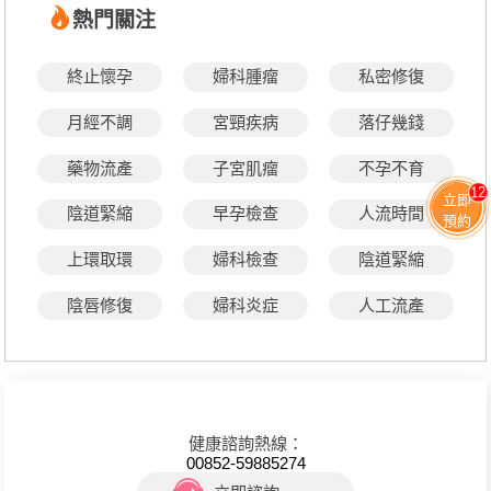
熱門關注
終止懷孕
婦科腫瘤
私密修復
月經不調
宮頸疾病
落仔幾錢
藥物流產
子宮肌瘤
不孕不育
12
立即
陰道緊縮
早孕檢查
人流時間
預約
上環取環
婦科檢查
陰道緊縮
陰唇修復
婦科炎症
人工流產
健康諮詢熱線：
00852-59885274