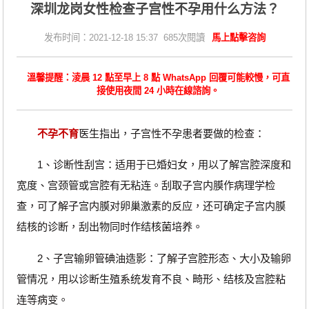
深圳龙岗女性检查子宫性不孕用什么方法？
发布时间：2021-12-18 15:37 685次閱讀
馬上點擊咨詢
溫馨提醒：淩晨 12 點至早上 8 點 WhatsApp 回覆可能較慢，可直
接使用夜間 24 小時在線諮詢。
不孕不育
医生指出，子宫性不孕患者要做的检查：
1、诊断性刮宫：适用于已婚妇女，用以了解宫腔深度和
宽度、宫颈管或宫腔有无粘连。刮取子宫内膜作病理学检
查，可了解子宫内膜对卵巢激素的反应，还可确定子宫内膜
结核的诊断，刮出物同时作结核菌培养。
2、子宫输卵管碘油造影：了解子宫腔形态、大小及输卵
管情况，用以诊断生殖系统发育不良、畸形、结核及宫腔粘
连等病变。