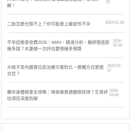
20
解！
2024-01-28
二胎怎麼也懷不上？你可能患上繼發性不孕
2026-
不孕症檢查收費2026｜AMH、精液分析、輸卵管造影
05-24
幾多錢？夫妻做一次評估要預幾多預算
2025-02-
大陸子宮內膜異位症治療方案對比，哪種方式更適
12
合您？
2026-
備孕身體檢查全攻略：唔係做普通體檢就得？生育評
03-04
估項目深度拆解