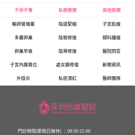
不孕不育
私密修復
其他疾病
輸卵管堵塞
陰道緊縮
子宮肌瘤
多囊卵巢
陰唇修復
婦科腫瘤
卵巢早衰
陰蒂修復
醫院問答
子宮內膜異位
處女膜修復
新聞資訊
外陰炎
私密漂紅
醫師團隊
門診時間(節假日無休) ：08:30-21:00