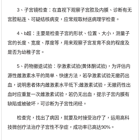
3、子宫镜检查：在直视下观察子宫腔及内膜、诊断有无
宫腔粘连、可疑结核病变，应常规取材送病理学检查。
4、b超：主要是检查子宫的形状、位置、大小，测量子
宫的长度、宽度、厚度等，用来观察子宫发育不良的程度及
是否为幼稚子宫。
5、药物撤退试验：孕激素试验(黄体酮试验)，为评估内
源性雌激素水平的简单、快速方法，若孕激素试验无撤药出
血，说明患者体内雌激素水平低下;雌激素试验，无撤药性出
血时应重复一次雌激素试验，若仍无出血，提示子宫内膜有
缺陷或被破坏，可诊断为子宫性闭经。
检查完，找出了病因，就要及时接受治疗了，运用高科
技微创疗法治疗子宫性不孕症，成功率已高达90%。