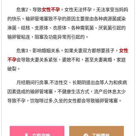
危害2、导致
女性不孕
。女性无法怀孕，无法享受当妈妈
的快乐。输卵管堵塞致不孕的原因主要是由各种病源菌感染
淋菌、结核、支原体、衣原体、各种需氧菌、厌氧菌引起的
输卵管粘连，阻塞及功能异常而引起的。
危害3、影响婚姻关系。如果夫妻双方都想要孩子，
女性
不孕
会导致夫妻关系紧张，婆媳不和，甚至夫妻离婚，家庭
破裂。
月经期间行房事,不洁性交、长期阴道出血等人为和疾病
因素造成的输卵管堵塞，不健康生活方式，流产后休息太少
导致不孕，饮咖啡过多,久坐的女性都会导致输卵管堵塞。
立即咨詢
了解價格