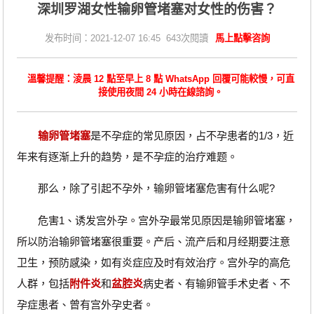
深圳罗湖女性输卵管堵塞对女性的伤害？
发布时间：2021-12-07 16:45 643次閱讀
馬上點擊咨詢
溫馨提醒：淩晨 12 點至早上 8 點 WhatsApp 回覆可能較慢，可直
接使用夜間 24 小時在線諮詢。
输卵管堵塞
是不孕症的常见原因，占不孕患者的1/3，近
年来有逐渐上升的趋势，是不孕症的治疗难题。
那么，除了引起不孕外，输卵管堵塞危害有什么呢?
危害1、诱发宫外孕。宫外孕最常见原因是输卵管堵塞，
所以防治输卵管堵塞很重要。产后、流产后和月经期要注意
卫生，预防感染，如有炎症应及时有效治疗。宫外孕的高危
人群，包括
附件炎
和
盆腔炎
病史者、有输卵管手术史者、不
孕症患者、曾有宫外孕史者。