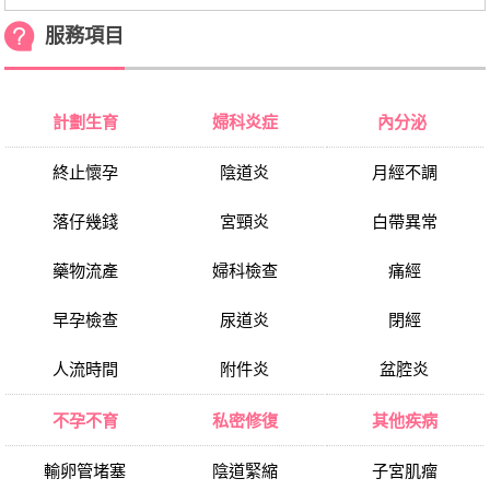
服務項目
計劃生育
婦科炎症
內分泌
終止懷孕
陰道炎
月經不調
落仔幾錢
宮頸炎
白帶異常
藥物流產
婦科檢查
痛經
早孕檢查
尿道炎
閉經
人流時間
附件炎
盆腔炎
不孕不育
私密修復
其他疾病
輸卵管堵塞
陰道緊縮
子宮肌瘤