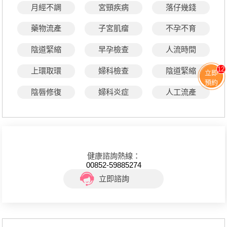
月經不調
宮頸疾病
落仔幾錢
藥物流產
子宮肌瘤
不孕不育
陰道緊縮
早孕檢查
人流時間
12
上環取環
婦科檢查
陰道緊縮
立即
預約
陰唇修復
婦科炎症
人工流產
健康諮詢熱線：
00852-59885274
立即諮詢