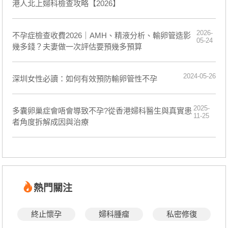
港人北上婦科檢查攻略【2026】
2026-
不孕症檢查收費2026｜AMH、精液分析、輸卵管造影
05-24
幾多錢？夫妻做一次評估要預幾多預算
2024-05-26
深圳女性必讀：如何有效預防輸卵管性不孕
2025-
多囊卵巢症會唔會導致不孕?從香港婦科醫生與真實患
11-25
者角度拆解成因與治療
熱門關注
終止懷孕
婦科腫瘤
私密修復