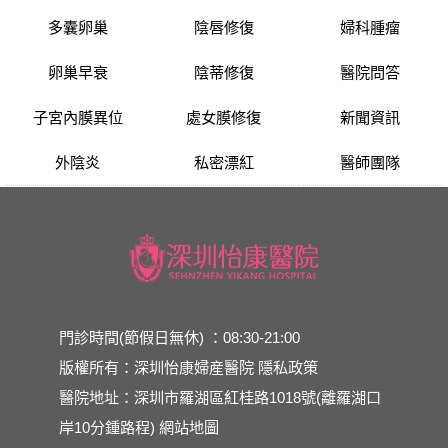
多囊卵巢
陰唇修復
婦科腫瘤
卵巢早衰
陰蒂修復
醫院問答
子宮內膜異位
處女膜修復
新聞資訊
外陰炎
私密漂紅
醫師團隊
門診時間(節假日無休) ：08:30-21:00
版權所有：深圳怡康婦産醫院
隱私政策
醫院地址：深圳市羅湖區紅桂路1018號(離羅湖口
岸10分鍾路程)
網站地圖