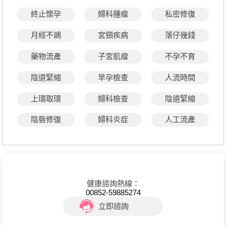
終止懷孕
婦科腫瘤
私密修復
月經不調
宮頸疾病
落仔幾錢
藥物流產
子宮肌瘤
不孕不育
陰道緊縮
早孕檢查
人流時間
上環取環
婦科檢查
陰道緊縮
陰唇修復
婦科炎症
人工流產
健康諮詢熱線：
00852-59885274
立即諮詢