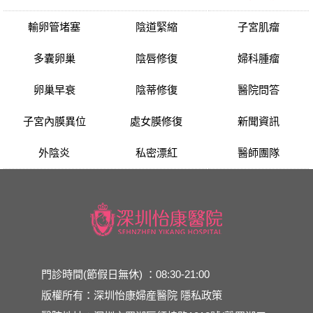
輸卵管堵塞
陰道緊縮
子宮肌瘤
多囊卵巢
陰唇修復
婦科腫瘤
卵巢早衰
陰蒂修復
醫院問答
子宮內膜異位
處女膜修復
新聞資訊
外陰炎
私密漂紅
醫師團隊
門診時間(節假日無休) ：08:30-21:00
版權所有：深圳怡康婦産醫院
隱私政策