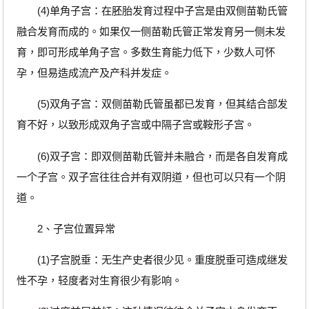
(4)单角子宫：在胚胎发育过程中子宫是由双侧苗勒氏管
融合发育而成的。如果仅一侧苗勒氏管正常发育另一侧未发
育，即可形成单角子宫。多数生育能力低下，少数人可怀
孕，但易造成流产及产科并发症。
(5)双角子宫：双侧苗勒氏管虽都已发育，但其结合部发
育不好，以致形成双角子宫或中隔子宫或鞍形子宫。
(6)双子宫：即双侧苗勒氏管并未融合，而是各自发育成
一个子宫。双子宫往往合并有双阴道，但也可以只有一个阴
道。
2、子宫位置异常
(1)子宫脱垂：无生产史者很少见。重度脱垂可造成继发
性不孕，轻度者对生育很少有影响。