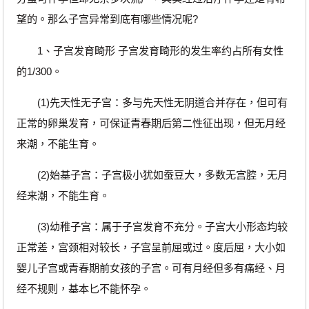
望的。那么子宫异常到底有哪些情况呢?
1、子宫发育畸形 子宫发育畸形的发生率约占所有女性
的1/300。
(1)先天性无子宫：多与先天性无阴道合并存在，但可有
正常的卵巢发育，可保证青春期后第二性征出现，但无月经
来潮，不能生育。
(2)始基子宫：子宫极小犹如蚕豆大，多数无宫腔，无月
经来潮，不能生育。
(3)幼稚子宫：属于子宫发育不充分。子宫大小形态均较
正常差，宫颈相对较长，子宫呈前屈或过。度后屈，大小如
婴儿子宫或青春期前女孩的子宫。可有月经但多有痛经、月
经不规则，基本匕不能怀孕。