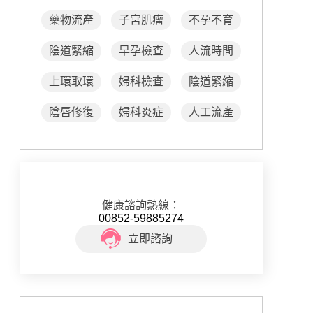
藥物流產
子宮肌瘤
不孕不育
陰道緊縮
早孕檢查
人流時間
上環取環
婦科檢查
陰道緊縮
陰唇修復
婦科炎症
人工流產
健康諮詢熱線：
00852-59885274
立即諮詢