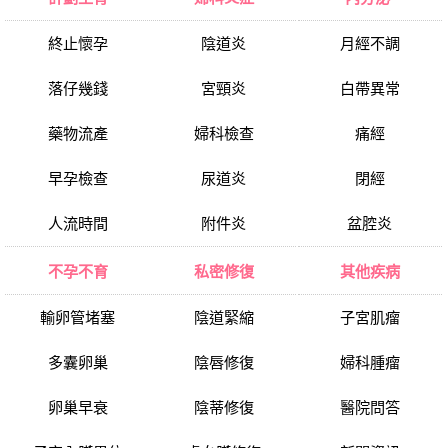
終止懷孕
陰道炎
月經不調
落仔幾錢
宮頸炎
白帶異常
藥物流產
婦科檢查
痛經
早孕檢查
尿道炎
閉經
人流時間
附件炎
盆腔炎
不孕不育
私密修復
其他疾病
輸卵管堵塞
陰道緊縮
子宮肌瘤
多囊卵巢
陰唇修復
婦科腫瘤
卵巢早衰
陰蒂修復
醫院問答