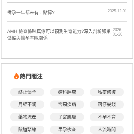
2025-12-01
備孕一年都未有，點算?
2026-
AMH 檢查係咪真係可以預測生育能力?深入剖析卵巢
01-20
儲備與懷孕率嘅關係
熱門關注
終止懷孕
婦科腫瘤
私密修復
月經不調
宮頸疾病
落仔幾錢
藥物流產
子宮肌瘤
不孕不育
陰道緊縮
早孕檢查
人流時間