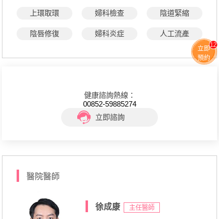
上環取環
婦科檢查
陰道緊縮
陰唇修復
婦科炎症
人工流產
12
立即
預約
健康諮詢熱線：
00852-59885274
立即諮詢
醫院醫師
徐成康
主任醫師