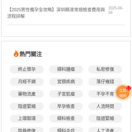
2025-06-
【2025男性備孕全攻略】深圳精液常規檢查費用與
04
流程詳解
熱門關注
終止懷孕
婦科腫瘤
私密修復
月經不調
宮頸疾病
落仔幾錢
12
立即
藥物流產
子宮肌瘤
不孕不育
預約
陰道緊縮
早孕檢查
人流時間
上環取環
婦科檢查
陰道緊縮
陰唇修復
婦科炎症
人工流產