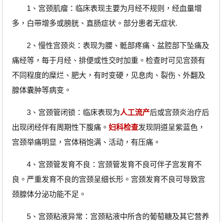
1、宫颈肌瘤：临床表现主要为月经不规则，经血量增
多，白带增多或膀胱、直肠症状。部分患者无症状.
2、慢性宫颈炎：表现为腰、骶部疼痛、盆腔部下坠痛及
痛经等，每于月经、排便或性交时加重。检查时可见宫颈有
不同程度的糜烂、肥大，有时变硬，见息肉、裂伤、外翻及
腺体囊肿等病变。
3、宫颈管闭锁：临床表现为
人工流产
后或宫颈炎治疗后
出现闭经伴有周期性下腹痛。
妇科检查
发现阴道呈紫蓝色，
宫颈举痛明显，宫体稍饱满、活动，有压痛。
4、宫颈管发育不良：宫颈管发育不良可伴子宫发育不
良。严重发育不良的宫颈呈细长形。宫颈发育不良可导致宫
颈腺体分泌功能不足。
5、宫颈粘液异常：宫颈粘液中所含的葡萄糖及其它营养