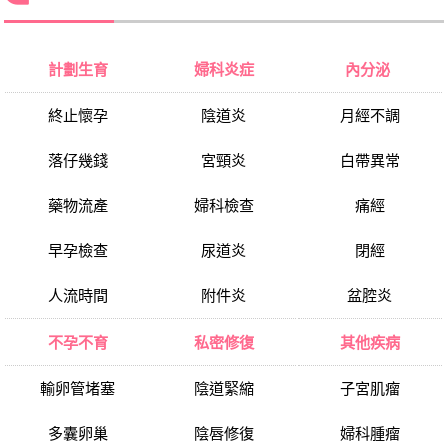
計劃生育
婦科炎症
內分泌
終止懷孕
陰道炎
月經不調
落仔幾錢
宮頸炎
白帶異常
藥物流產
婦科檢查
痛經
早孕檢查
尿道炎
閉經
人流時間
附件炎
盆腔炎
不孕不育
私密修復
其他疾病
輸卵管堵塞
陰道緊縮
子宮肌瘤
多囊卵巢
陰唇修復
婦科腫瘤