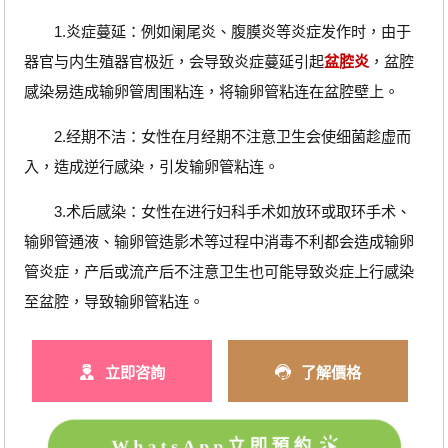
1.炎症蔓延：例如阑尾炎、腹膜炎等炎症发作时，由于
器官与内生殖器官极近，会导致炎症蔓延引起
盆腔炎
，盆腔
感染易造成输卵管周围粘连，将输卵管粘连在盆腔壁上。
2.经期不洁：女性在月经期不注意卫生会使细菌趁虚而
入，造成逆行感染，引发输卵管粘连。
3.术后感染：女性在进行妇科手术如放环或取环手术、
输卵管通液、输卵管造影术等过程中消毒不利都会造成输卵
管炎症，产后或流产后不注意卫生也可能导致炎症上行感染
至盆腔，导致输卵管粘连。
立即咨詢
了解價格
WhatsApp立即預約