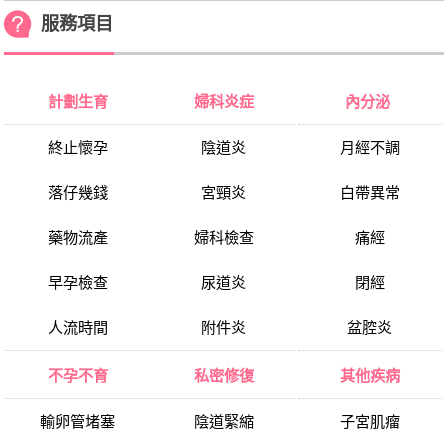
服務項目
計劃生育
婦科炎症
內分泌
終止懷孕
陰道炎
月經不調
落仔幾錢
宮頸炎
白帶異常
藥物流產
婦科檢查
痛經
早孕檢查
尿道炎
閉經
人流時間
附件炎
盆腔炎
不孕不育
私密修復
其他疾病
輸卵管堵塞
陰道緊縮
子宮肌瘤