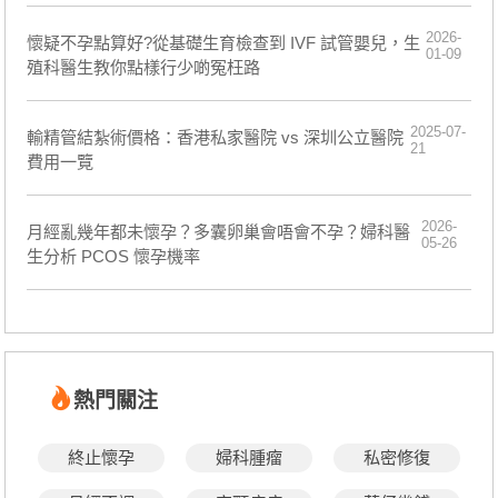
2026-
懷疑不孕點算好?從基礎生育檢查到 IVF 試管嬰兒，生
01-09
殖科醫生教你點樣行少啲冤枉路
2025-07-
輸精管結紮術價格：香港私家醫院 vs 深圳公立醫院
21
費用一覽
2026-
月經亂幾年都未懷孕？多囊卵巢會唔會不孕？婦科醫
05-26
生分析 PCOS 懷孕機率
熱門關注
終止懷孕
婦科腫瘤
私密修復