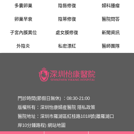
多囊卵巢
陰唇修復
婦科腫瘤
卵巢早衰
陰蒂修復
醫院問答
子宮內膜異位
處女膜修復
新聞資訊
外陰炎
私密漂紅
醫師團隊
門診時間(節假日無休) ：08:30-21:00
版權所有：深圳怡康婦産醫院
隱私政策
醫院地址：深圳市羅湖區紅桂路1018號(離羅湖口
岸10分鍾路程)
網站地圖