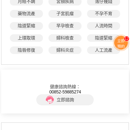
月經不調
宮頸疾病
落仔幾錢
藥物流產
子宮肌瘤
不孕不育
陰道緊縮
早孕檢查
人流時間
上環取環
婦科檢查
陰道緊縮
12
立即
預約
陰唇修復
婦科炎症
人工流產
健康諮詢熱線：
00852-59885274
立即諮詢