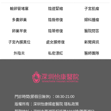
輸卵管堵塞
陰道緊縮
子宮肌瘤
多囊卵巢
陰唇修復
婦科腫瘤
卵巢早衰
陰蒂修復
醫院問答
子宮內膜異位
處女膜修復
新聞資訊
外陰炎
私密漂紅
醫師團隊
門診時間(節假日無休) ：08:30-21:00
版權所有：深圳怡康婦産醫院
隱私政策