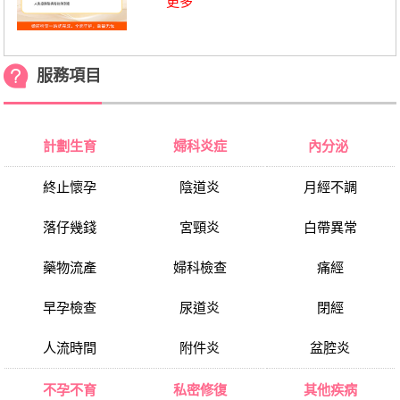
更多
服務項目
計劃生育
婦科炎症
內分泌
終止懷孕
陰道炎
月經不調
落仔幾錢
宮頸炎
白帶異常
藥物流產
婦科檢查
痛經
早孕檢查
尿道炎
閉經
人流時間
附件炎
盆腔炎
不孕不育
私密修復
其他疾病