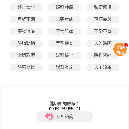
終止懷孕
婦科腫瘤
私密修復
月經不調
宮頸疾病
落仔幾錢
藥物流產
子宮肌瘤
不孕不育
陰道緊縮
早孕檢查
人流時間
12
立即
預約
上環取環
婦科檢查
陰道緊縮
陰唇修復
婦科炎症
人工流產
健康諮詢熱線：
00852-59885274
立即諮詢