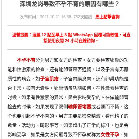
深圳龙岗导致不孕不育的原因有哪些？
发布时间：2021-10-21 16:58 752次閱讀
馬上點擊咨詢
溫馨提醒：淩晨 12 點至早上 8 點 WhatsApp 回覆可能較慢，可直
接使用夜間 24 小時在線諮詢。
不孕不育
分为男方和女方的检查。女方要检查卵巢的功
能和性激素的检查，还有输卵管是否通畅，以及子宫有无器
质性的病变，如
子宫肌瘤
，子宫内膜息肉，还有卵巢功能是
否正常，如有无囊肿，卵巢储备功能如何。在性激素检查的
时候，如果有性激素的异常，是会影响受孕的。在做输卵管
检查的时候，如果发现了双侧
输卵管堵塞
或者通而不畅，这
个也要引起不孕不育的。男方主要是检查精液，看他精子的
数量、活动力、畸形率等，如果超出了正常的标准，也是会
影响受孕。如果是女方问题导致不怀孕就称为
女性不孕
，如