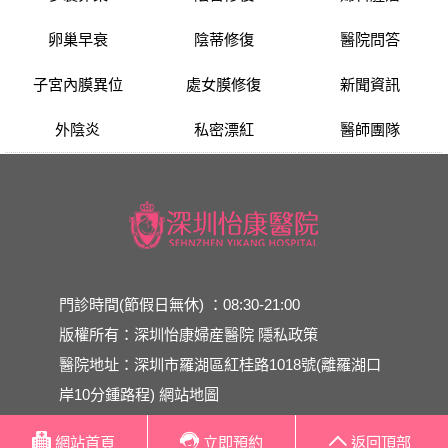
卵巢早衰
陰蒂修復
醫院問答
子宮內膜異位
處女膜修復
新聞資訊
外陰炎
私密漂紅
醫師團隊
門診時間(節假日無休) ：08:30-21:00
版權所有：深圳怡康婦産醫院
隱私政策
醫院地址：深圳市羅湖區紅桂路1018號(離羅湖口
岸10分鍾路程)
網站地圖
網站首頁
立即預約
返回頂部