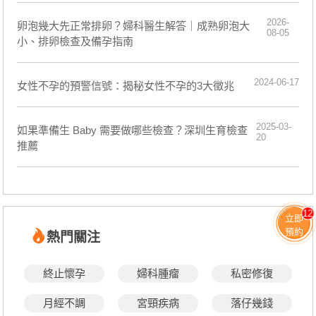
2026-
卵泡幾大先正常排卵？婦科醫生解答｜成熟卵泡大
08-05
小、排卵檢查及備孕指南
2024-06-17
女性不孕的預警信號：揭秘女性不孕的3大徵兆
2025-03-
如果準備生 Baby 需要做哪些檢查？深圳生育檢查
20
推薦
12
立即
預約
熱門關注
終止懷孕
婦科腫瘤
私密修復
月經不調
宮頸疾病
落仔幾錢