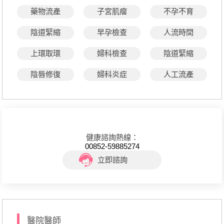
藥物流產
子宮肌瘤
不孕不育
陰道緊縮
早孕檢查
人流時間
上環取環
婦科檢查
陰道緊縮
陰唇修復
婦科炎症
人工流產
健康諮詢熱線：
00852-59885274
立即諮詢
醫院醫師