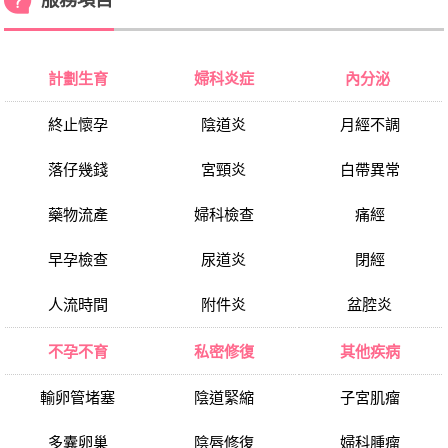
計劃生育
婦科炎症
內分泌
終止懷孕
陰道炎
月經不調
落仔幾錢
宮頸炎
白帶異常
藥物流產
婦科檢查
痛經
早孕檢查
尿道炎
閉經
人流時間
附件炎
盆腔炎
不孕不育
私密修復
其他疾病
輸卵管堵塞
陰道緊縮
子宮肌瘤
多囊卵巢
陰唇修復
婦科腫瘤