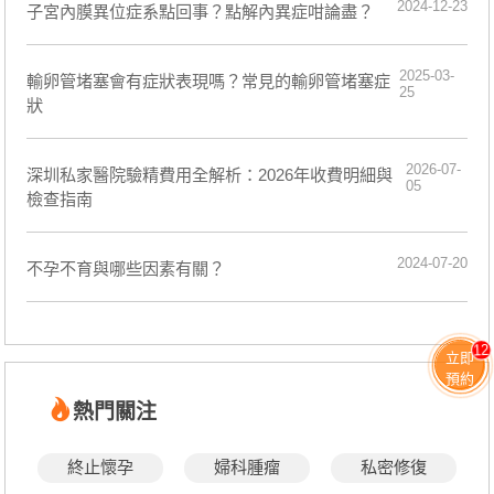
2024-12-23
子宮內膜異位症系點回事？點解內異症咁論盡？
2025-03-
​輸卵管堵塞會有症狀表現嗎？常見的輸卵管堵塞症
25
狀
2026-07-
深圳私家醫院驗精費用全解析：2026年收費明細與
05
檢查指南
2024-07-20
不孕不育與哪些因素有關？
12
立即
預約
熱門關注
終止懷孕
婦科腫瘤
私密修復