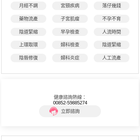
月經不調
宮頸疾病
落仔幾錢
藥物流產
子宮肌瘤
不孕不育
陰道緊縮
早孕檢查
人流時間
上環取環
婦科檢查
陰道緊縮
陰唇修復
婦科炎症
人工流產
健康諮詢熱線：
00852-59885274
立即諮詢