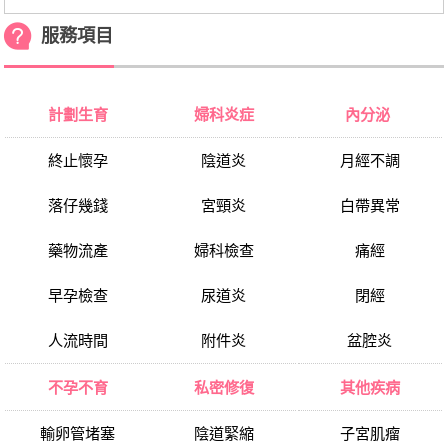
服務項目
計劃生育
婦科炎症
內分泌
終止懷孕
陰道炎
月經不調
落仔幾錢
宮頸炎
白帶異常
藥物流產
婦科檢查
痛經
早孕檢查
尿道炎
閉經
人流時間
附件炎
盆腔炎
不孕不育
私密修復
其他疾病
輸卵管堵塞
陰道緊縮
子宮肌瘤