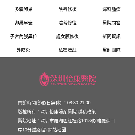
多囊卵巢
陰唇修復
婦科腫瘤
卵巢早衰
陰蒂修復
醫院問答
子宮內膜異位
處女膜修復
新聞資訊
外陰炎
私密漂紅
醫師團隊
門診時間(節假日無休) ：08:30-21:00
版權所有：深圳怡康婦産醫院
隱私政策
醫院地址：深圳市羅湖區紅桂路1018號(離羅湖口
岸10分鍾路程)
網站地圖