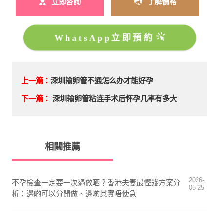
立即咨詢
了解價格
WhatsApp立即預約
上一篇：
深圳输卵管不通怎么办才能好孕
下一篇：
深圳输卵管粘连手术后怀孕几率有多大
相關推薦
2026-
不孕檢查一定要一次過做晒？香港夫妻最慳錢方案分
05-25
析：邊啲可以分開做、邊啲其實唔使急