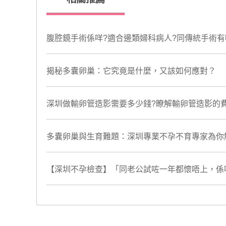
腹腔鏡手術係咩?適合邊類婦科病人?同傳統手術有
揭秘多囊卵巢：它究竟是什麼，又該如何應對？
深圳做輸卵管造影需要多少錢?瞭解輸卵管造影的
​多囊卵巢與生育難題：深圳專業不孕不育專家為你
【深圳不孕檢查】「同老公試咗一年都懷唔上，係