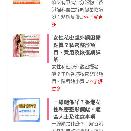
痕又有豆腐渣分泌物？香
港婦科醫生拆解黴菌陰道
炎：點解反覆...
>>了解更
多
女性私密處外觀困擾
點算？私密整形項
目、費用及恢復期詳
解
女性私密處外觀困擾點
算？了解香港私密整形項
目、陰唇縮小費...
>>了解
更多
一線鮑係咩？香港女
性私密整形價錢、適
合人士及注意事項
一線鮑是什麼？了解香港