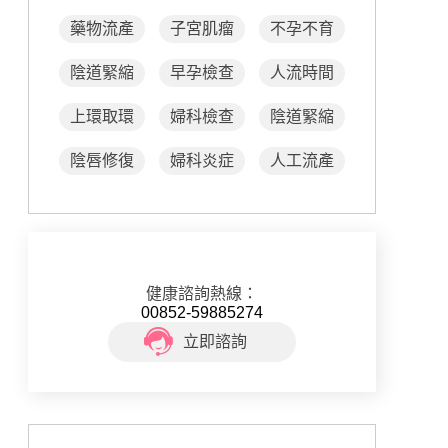
藥物流產
子宮肌瘤
不孕不育
陰道緊縮
早孕檢查
人流時間
上環取環
婦科檢查
陰道緊縮
陰唇修復
婦科炎症
人工流產
健康諮詢熱線：
00852-59885274
立即諮詢