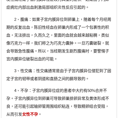
症病灶内部出血刺激局部组织炎性反应引起的。
2、腹痛：如果子宫内膜异位到卵巢上，随着每个月经周
期的反复出血，陈旧性经血在卵巢内形成了一个包裹性的积
血，无法排出，久而久之，里面的血就会越来越粘稠，类似
像巧克力一样，我们称之为巧克力囊肿。一旦巧囊破裂，就
会导致急性腹痛。所以，当经期发生剧烈腹痛时，要警惕子
宫内膜异位破裂出血的可能。
3、性交痛：性交痛通常是由于子宫内膜异位侵犯到了固
定子宫的韧带或者阴道和直肠之间的膈导致的。
4、不孕：子宫内膜异位症的患者中大约有50%合并不
孕。子宫内膜异位到卵巢可导致卵巢排卵异常及黄体形成不
良，还可能引起输卵管周围组织粘连，导致精卵结合受阻，
从而引发
女性不孕
。