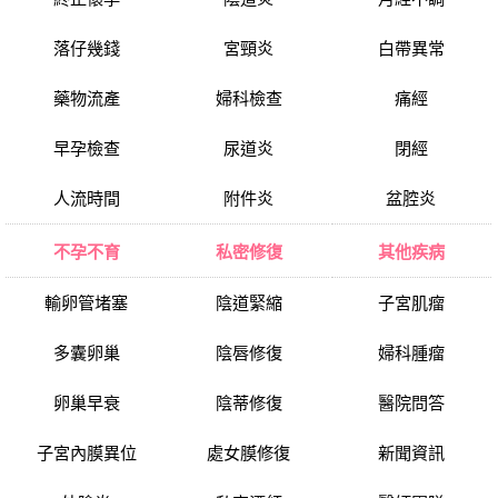
落仔幾錢
宮頸炎
白帶異常
藥物流產
婦科檢查
痛經
早孕檢查
尿道炎
閉經
人流時間
附件炎
盆腔炎
不孕不育
私密修復
其他疾病
輸卵管堵塞
陰道緊縮
子宮肌瘤
多囊卵巢
陰唇修復
婦科腫瘤
卵巢早衰
陰蒂修復
醫院問答
子宮內膜異位
處女膜修復
新聞資訊