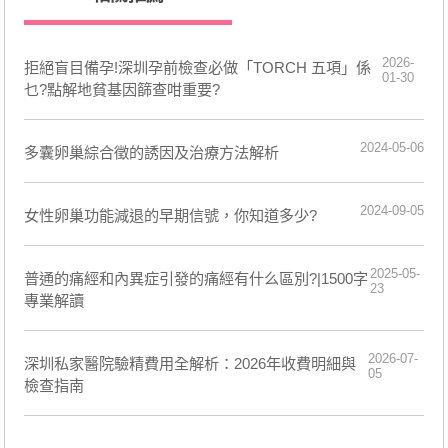
2026-
拒絕盲目備孕!深圳孕前檢查必做「TORCH 五項」係
01-30
乜?點解地貧基因篩查咁重要?
2024-05-06
多囊卵巢綜合徵的誘因及治療方法解析
2024-09-05
女性卵巢功能減退的早期信號，你知道多少?
2025-05-
普通的痛經和內異症引發的痛經有什么區別?|1500字
23
專業解讀
2026-07-
深圳私家醫院驗精費用全解析：2026年收費明細與
05
檢查指南