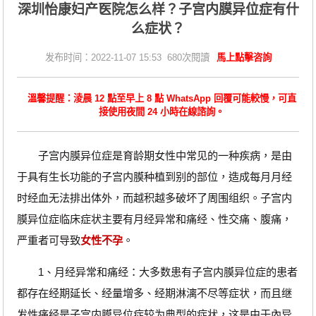
深圳怡康妇产医院怎么样？子宫内膜异位症有什
么症状？
发布时间：2022-11-07 15:53 680次閱讀
馬上點擊咨詢
溫馨提醒：淩晨 12 點至早上 8 點 WhatsApp 回覆可能較慢，可直
接使用夜間 24 小時在線諮詢。
子宫内膜异位症是育龄期女性中常见的一种疾病，是由
于具有生长功能的子宫内膜种植到别的部位，造成每月月经
时经血无法排出体外，而越积越多破坏了周围组织。子宫内
膜异位症临床症状主要有月经异常和痛经、性交痛、腹痛，
严重者可导致
女性不孕
。
1、月经异常和痛经：大多数患有子宫内膜异位症的患者
都存在经期延长、经量增多、经期淋漓不尽等症状，而且继
发性痛经是子宫内膜异位症较为典型的症状，这是由于內异