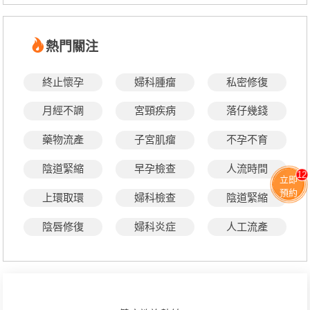
熱門關注
終止懷孕
婦科腫瘤
私密修復
月經不調
宮頸疾病
落仔幾錢
藥物流產
子宮肌瘤
不孕不育
陰道緊縮
早孕檢查
人流時間
12
立即
預約
上環取環
婦科檢查
陰道緊縮
陰唇修復
婦科炎症
人工流產