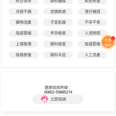
終止懷孕
婦科腫瘤
私密修復
月經不調
宮頸疾病
落仔幾錢
藥物流產
子宮肌瘤
不孕不育
陰道緊縮
早孕檢查
人流時間
12
立即
上環取環
婦科檢查
陰道緊縮
預約
陰唇修復
婦科炎症
人工流產
健康諮詢熱線：
00852-59885274
立即諮詢