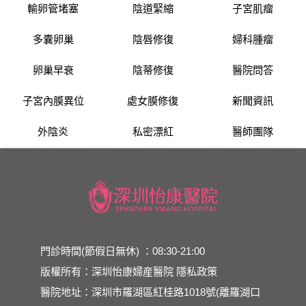
輸卵管堵塞
陰道緊縮
子宮肌瘤
多囊卵巢
陰唇修復
婦科腫瘤
卵巢早衰
陰蒂修復
醫院問答
子宮內膜異位
處女膜修復
新聞資訊
外陰炎
私密漂紅
醫師團隊
門診時間(節假日無休) ：08:30-21:00
版權所有：深圳怡康婦産醫院
隱私政策
醫院地址：深圳市羅湖區紅桂路1018號(離羅湖口