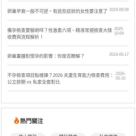
2024-08-09
卵巢早衰一般不可逆，有這些症狀的女性要注意了
2025-
備孕檢查要驗啲咩？性激素六項、精液常規檢查大陸
10-04
收費與流程解析！
2024-05-17
卵巢囊腫對懷孕的影響：你是否瞭解？
2026-
不孕檢查項目點樣揀？2026 夫妻生育能力檢查費用：
05-10
公立排期 vs 私家全套對比
熱門關注