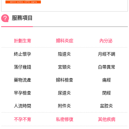
服務項目
計劃生育
婦科炎症
內分泌
終止懷孕
陰道炎
月經不調
落仔幾錢
宮頸炎
白帶異常
藥物流產
婦科檢查
痛經
早孕檢查
尿道炎
閉經
人流時間
附件炎
盆腔炎
不孕不育
私密修復
其他疾病