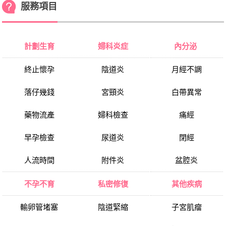
服務項目
計劃生育
婦科炎症
內分泌
終止懷孕
陰道炎
月經不調
落仔幾錢
宮頸炎
白帶異常
藥物流產
婦科檢查
痛經
早孕檢查
尿道炎
閉經
人流時間
附件炎
盆腔炎
不孕不育
私密修復
其他疾病
輸卵管堵塞
陰道緊縮
子宮肌瘤