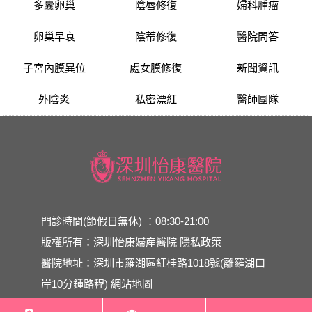
多囊卵巢
陰唇修復
婦科腫瘤
卵巢早衰
陰蒂修復
醫院問答
子宮內膜異位
處女膜修復
新聞資訊
外陰炎
私密漂紅
醫師團隊
門診時間(節假日無休) ：08:30-21:00
版權所有：深圳怡康婦産醫院
隱私政策
醫院地址：深圳市羅湖區紅桂路1018號(離羅湖口
岸10分鍾路程)
網站地圖