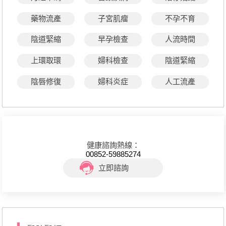
藥物流產
子宮肌瘤
不孕不育
陰道緊縮
早孕檢查
人流時間
上環取環
婦科檢查
陰道緊縮
陰唇修復
婦科炎症
人工流產
健康諮詢熱線：
00852-59885274
立即諮詢