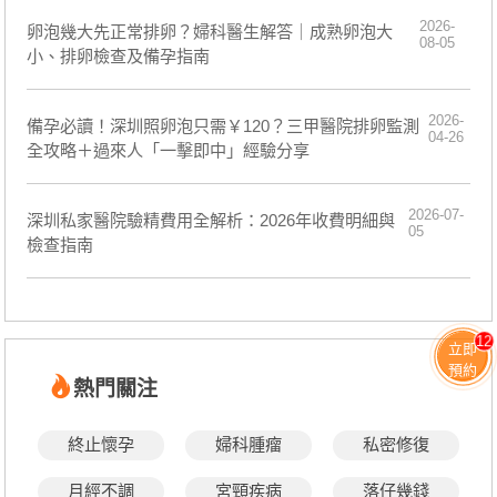
2026-
卵泡幾大先正常排卵？婦科醫生解答｜成熟卵泡大
08-05
小、排卵檢查及備孕指南
2026-
備孕必讀！深圳照卵泡只需￥120？三甲醫院排卵監測
04-26
全攻略＋過來人「一擊即中」經驗分享
2026-07-
深圳私家醫院驗精費用全解析：2026年收費明細與
05
檢查指南
12
立即
預約
熱門關注
終止懷孕
婦科腫瘤
私密修復
月經不調
宮頸疾病
落仔幾錢