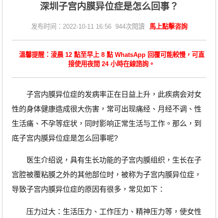
深圳子宫内膜异位症是怎么回事？
发布时间：2022-10-11 16:56 944次閱讀
馬上點擊咨詢
溫馨提醒：淩晨 12 點至早上 8 點 WhatsApp 回覆可能較慢，可直
接使用夜間 24 小時在線諮詢。
子宫内膜异位症的发病率正在日益上升，此疾病会对女
性的身体健康造成很大伤害，常可出现痛经、月经不调、性
生活痛、不孕等症状，同时影响正常生活与工作。那么，到
底子宫内膜异位症是怎么回事呢?
医生介绍说，具有生长功能的子宫内膜组织，生长在子
宫腔被覆粘膜之外的其他部位时，被称为子宫内膜异位症，
导致子宫内膜异位症的原因有很多，常见如下：
压力过大：生活压力、工作压力、精神压力等，使女性