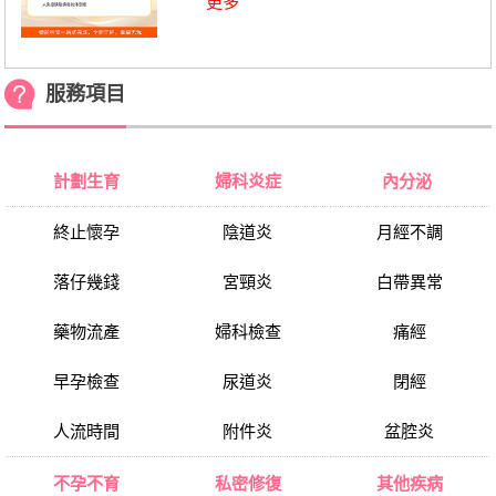
更多
服務項目
計劃生育
婦科炎症
內分泌
終止懷孕
陰道炎
月經不調
落仔幾錢
宮頸炎
白帶異常
藥物流產
婦科檢查
痛經
早孕檢查
尿道炎
閉經
人流時間
附件炎
盆腔炎
不孕不育
私密修復
其他疾病