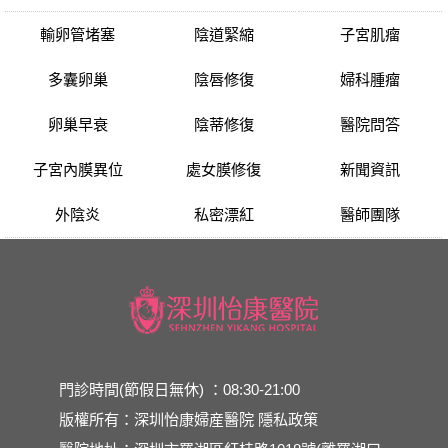
輸卵管堵塞
陰道緊縮
子宮肌瘤
多囊卵巢
陰唇修復
婦科腫瘤
卵巢早衰
陰蒂修復
醫院問答
子宮內膜異位
處女膜修復
新聞資訊
外陰炎
私密漂紅
醫師團隊
門診時間(節假日無休) ：08:30-21:00
版權所有：深圳怡康婦産醫院
隱私政策