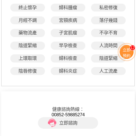
終止懷孕
婦科腫瘤
私密修復
月經不調
宮頸疾病
落仔幾錢
藥物流產
子宮肌瘤
不孕不育
陰道緊縮
早孕檢查
人流時間
12
立即
預約
上環取環
婦科檢查
陰道緊縮
陰唇修復
婦科炎症
人工流產
健康諮詢熱線：
00852-59885274
立即諮詢