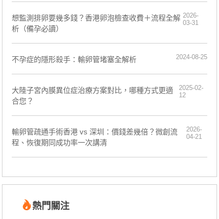
2026-
想監測排卵要幾多錢？香港卵泡檢查收費＋流程全解
03-31
析（備孕必讀）
2024-08-25
​不孕症的隱形殺手：輸卵管堵塞全解析
2025-02-
大陸子宮內膜異位症治療方案對比，哪種方式更適
12
合您？
2026-
輸卵管疏通手術香港 vs 深圳：價錢差幾倍？微創流
04-21
程、恢復期同成功率一次講清
熱門關注