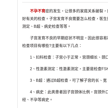
不孕不育
症的发生，让很多的家庭关系破裂，
好有关的检查。子宫发育不良需要怎么检查，医生
测定、B超、病史检查等等。
子宫发育不良的早期症状不明显，因此很容易被
检查项目有哪些?主要有以下几点：
1、妇科检查：子宫小于正常，宫颈细长、颈口小
2、性激素测定：性激素测定，主要是检查FSH、
3、B超：通过B超检查，可了解子宫的长、宽
4、病史：此类患者因子宫颈体比例，宫颈外口
经、不孕等病史。