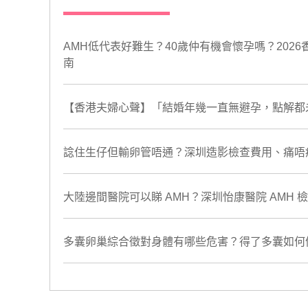
AMH低代表好難生？40歲仲有機會懷孕嗎？202
南
【香港夫婦心聲】「結婚年幾一直無避孕，點解都
諗住生仔但輸卵管唔通？深圳造影檢查費用、痛唔
大陸邊間醫院可以睇 AMH？深圳怡康醫院 AMH
多囊卵巢綜合徵對身體有哪些危害？得了多囊如何