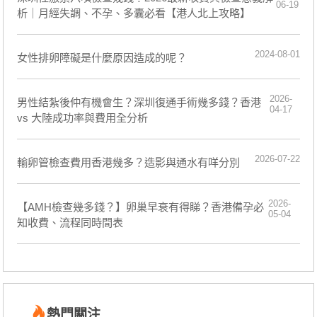
06-19
析｜月經失調、不孕、多囊必看【港人北上攻略】
2024-08-01
​女性排卵障礙是什麼原因造成的呢？
2026-
男性結紮後仲有機會生？深圳復通手術幾多錢？香港
04-17
vs 大陸成功率與費用全分析
2026-07-22
輸卵管檢查費用香港幾多？造影與通水有咩分別
2026-
【AMH檢查幾多錢？】卵巢早衰有得睇？香港備孕必
05-04
知收費、流程同時間表
熱門關注