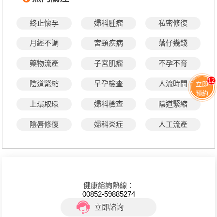
終止懷孕
婦科腫瘤
私密修復
月經不調
宮頸疾病
落仔幾錢
藥物流產
子宮肌瘤
不孕不育
12
陰道緊縮
早孕檢查
人流時間
立即
預約
上環取環
婦科檢查
陰道緊縮
陰唇修復
婦科炎症
人工流產
健康諮詢熱線：
00852-59885274
立即諮詢