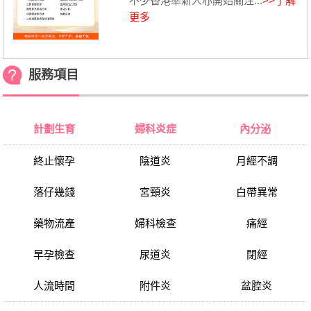
不少香港準新人亦開始關注...
>>了解
更多
服務項目
計劃生育
婦科炎症
內分泌
終止懷孕
陰道炎
月經不調
落仔幾錢
宮頸炎
白帶異常
藥物流產
婦科檢查
痛經
早孕檢查
尿道炎
閉經
人流時間
附件炎
盆腔炎