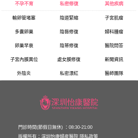
不孕不育
私密修復
其他疾病
輸卵管堵塞
陰道緊縮
子宮肌瘤
多囊卵巢
陰唇修復
婦科腫瘤
卵巢早衰
陰蒂修復
醫院問答
子宮內膜異位
處女膜修復
新聞資訊
外陰炎
私密漂紅
醫師團隊
門診時間(節假日無休) ：08:30-21:00
版權所有：深圳怡康婦産醫院
隱私政策