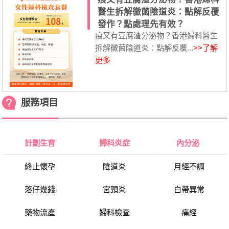
醫生拆解黴菌陰道炎：點解反覆
發作？點處理先有效？
痕又有豆腐渣分泌物？香港婦科醫生
拆解黴菌陰道炎：點解反覆...
>>了解
更多
服務項目
計劃生育
婦科炎症
內分泌
終止懷孕
陰道炎
月經不調
落仔幾錢
宮頸炎
白帶異常
藥物流產
婦科檢查
痛經