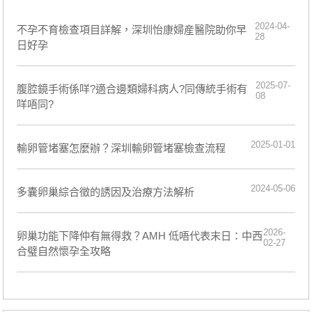
2024-04-
不孕不育檢查項目詳解，深圳怡康婦産醫院助你早
28
日好孕
2025-07-
腹腔鏡手術係咩?適合邊類婦科病人?同傳統手術有
08
咩唔同?
2025-01-01
輸卵管堵塞怎麼辦？深圳輸卵管堵塞檢查流程
2024-05-06
多囊卵巢綜合徵的誘因及治療方法解析
2026-
卵巢功能下降仲有無得救？AMH 低唔代表末日：中西
02-27
合璧自然懷孕全攻略