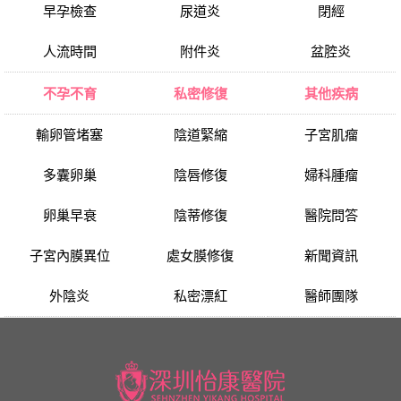
早孕檢查
尿道炎
閉經
人流時間
附件炎
盆腔炎
不孕不育
私密修復
其他疾病
輸卵管堵塞
陰道緊縮
子宮肌瘤
多囊卵巢
陰唇修復
婦科腫瘤
卵巢早衰
陰蒂修復
醫院問答
子宮內膜異位
處女膜修復
新聞資訊
外陰炎
私密漂紅
醫師團隊