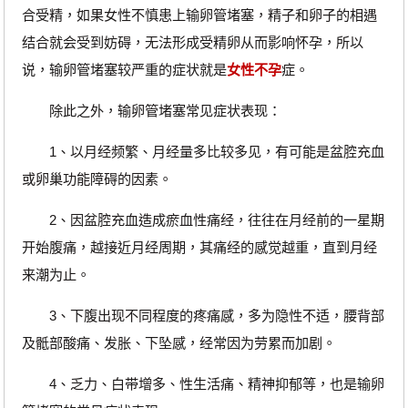
合受精，如果女性不慎患上输卵管堵塞，精子和卵子的相遇
结合就会受到妨碍，无法形成受精卵从而影响怀孕，所以
说，输卵管堵塞较严重的症状就是
女性不孕
症。
除此之外，输卵管堵塞常见症状表现：
1、以月经频繁、月经量多比较多见，有可能是盆腔充血
或卵巢功能障碍的因素。
2、因盆腔充血造成瘀血性痛经，往往在月经前的一星期
开始腹痛，越接近月经周期，其痛经的感觉越重，直到月经
来潮为止。
3、下腹出现不同程度的疼痛感，多为隐性不适，腰背部
及骶部酸痛、发胀、下坠感，经常因为劳累而加剧。
4、乏力、白带增多、性生活痛、精神抑郁等，也是输卵