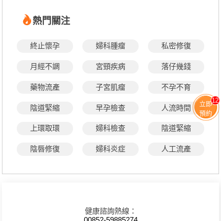
熱門關注
終止懷孕
婦科腫瘤
私密修復
月經不調
宮頸疾病
落仔幾錢
藥物流產
子宮肌瘤
不孕不育
12
立即
陰道緊縮
早孕檢查
人流時間
預約
上環取環
婦科檢查
陰道緊縮
陰唇修復
婦科炎症
人工流產
健康諮詢熱線：
00852-59885274