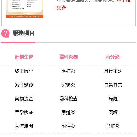
不少香港準新人亦開始關注...
>>了解
更多
服務項目
計劃生育
婦科炎症
內分泌
終止懷孕
陰道炎
月經不調
落仔幾錢
宮頸炎
白帶異常
藥物流產
婦科檢查
痛經
早孕檢查
尿道炎
閉經
人流時間
附件炎
盆腔炎