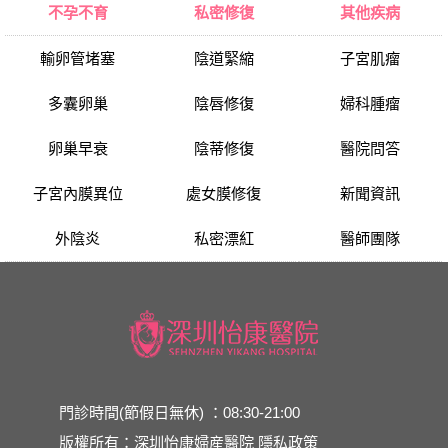
不孕不育
私密修復
其他疾病
輸卵管堵塞
陰道緊縮
子宮肌瘤
多囊卵巢
陰唇修復
婦科腫瘤
卵巢早衰
陰蒂修復
醫院問答
子宮內膜異位
處女膜修復
新聞資訊
外陰炎
私密漂紅
醫師團隊
門診時間(節假日無休) ：08:30-21:00
版權所有：深圳怡康婦産醫院
隱私政策