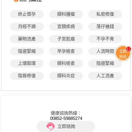
終止懷孕
婦科腫瘤
私密修復
月經不調
宮頸疾病
落仔幾錢
藥物流產
子宮肌瘤
不孕不育
12
陰道緊縮
早孕檢查
人流時間
立即
預約
上環取環
婦科檢查
陰道緊縮
陰唇修復
婦科炎症
人工流產
健康諮詢熱線：
00852-59885274
立即諮詢