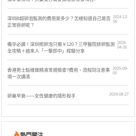
2024-12-
深圳B超卵泡監測的費用是多少？怎樣知道自己是否
06
正常排卵呢？
2026-
備孕必讀！深圳照卵泡只需￥120？三甲醫院排卵監測
04-26
全攻略＋過來人「一擊即中」經驗分享
2025-09-
香港男士點樣做精液常規檢查?費用、流程同注意事
05
項一次講清
2024-08-27
卵巢早衰——女性健康的隱形殺手
熱門關注