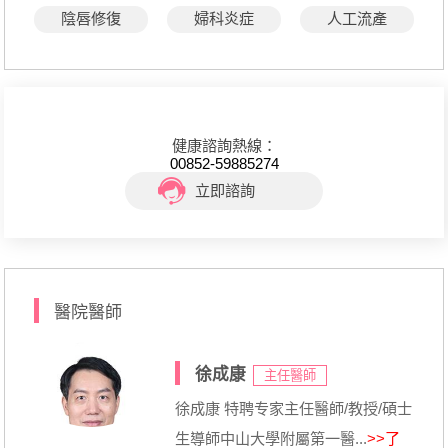
陰唇修復
婦科炎症
人工流產
健康諮詢熱線：
00852-59885274
立即諮詢
醫院醫師
徐成康
主任醫師
徐成康 特聘专家主任醫師/教授/碩士
生導師中山大學附屬第一醫...
>>了