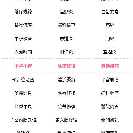
落仔幾錢
宮頸炎
白帶異常
藥物流產
婦科檢查
痛經
早孕檢查
尿道炎
閉經
人流時間
附件炎
盆腔炎
不孕不育
私密修復
其他疾病
輸卵管堵塞
陰道緊縮
子宮肌瘤
多囊卵巢
陰唇修復
婦科腫瘤
卵巢早衰
陰蒂修復
醫院問答
子宮內膜異位
處女膜修復
新聞資訊