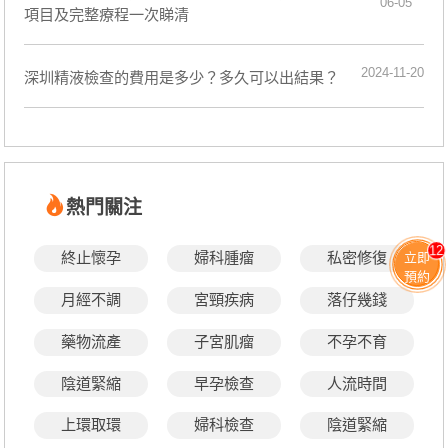
06-05
項目及完整療程一次睇清
2024-11-20
深圳精液檢查的費用是多少？多久可以出結果？
熱門關注
12
終止懷孕
婦科腫瘤
私密修復
立即
預約
月經不調
宮頸疾病
落仔幾錢
藥物流產
子宮肌瘤
不孕不育
陰道緊縮
早孕檢查
人流時間
上環取環
婦科檢查
陰道緊縮