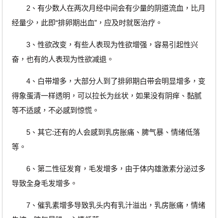
2、有少数人在两次月经中间会有少量的阴道流血，比月
经量少，此即“排卵期出血”，应及时就医治疗。
3、性欲改变，有些人表现为性欲增强，容易引起性兴
奋，也有的人表现为性欲减退。
4、白带增多，大部分人到了排卵期白带会明显增多，变
得象蛋清一样透明，可以拉长为丝状，如果没有阴痒、黏腻
等不适感，不必感到惊慌。
5、其它:还有的人会感到乳房胀痛、脾气暴、情绪低落
等。
6、第二性征发育，毛发增多，由于体内雄激素分泌过多
导致全身毛发增多。
7、催乳素增多导致乳头内有乳汁溢出，乳房胀痛，情绪