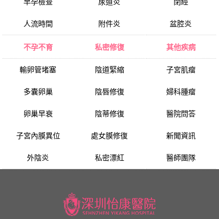
早孕檢查
尿道炎
閉經
人流時間
附件炎
盆腔炎
不孕不育
私密修復
其他疾病
輸卵管堵塞
陰道緊縮
子宮肌瘤
多囊卵巢
陰唇修復
婦科腫瘤
卵巢早衰
陰蒂修復
醫院問答
子宮內膜異位
處女膜修復
新聞資訊
外陰炎
私密漂紅
醫師團隊