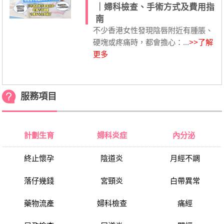
｜婦科檢查、手術方式及費用指
南
不少香港女性發現陰唇附近有腫脹、
硬塊或疼痛時，都會擔心：...
>>了解
更多
服務項目
計劃生育
婦科炎症
內分泌
終止懷孕
陰道炎
月經不調
落仔幾錢
宮頸炎
白帶異常
藥物流產
婦科檢查
痛經