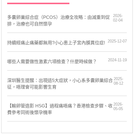
2026-
多囊卵巢綜合症（PCOS）治療全攻略：由減重到促
02-04
排，治療也可自然懷孕
2025-12-07
持續經痛止痛藥都無用?小心患上子宮內膜異位症!
2024-11-19
​哪些人需要做性激素六項檢查？什麼時候做？
2025-
深圳醫生提醒：出現這5大症狀，小心系多囊卵巢綜合
08-12
征，唔理會可能影響生育
2026-
【輸卵管造影 HSG】過程痛唔痛？香港檢查步驟、收
05-05
費參考同術後懷孕機率