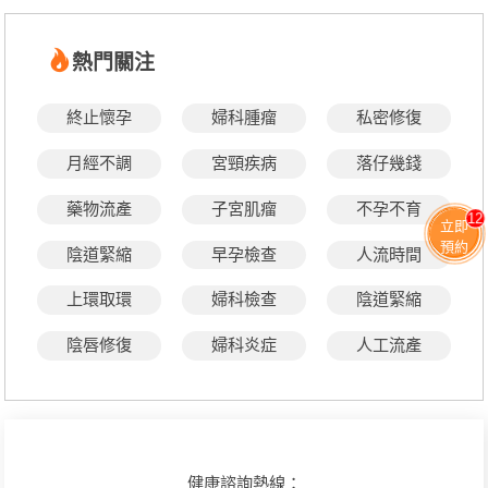
熱門關注
終止懷孕
婦科腫瘤
私密修復
月經不調
宮頸疾病
落仔幾錢
藥物流產
子宮肌瘤
不孕不育
12
立即
預約
陰道緊縮
早孕檢查
人流時間
上環取環
婦科檢查
陰道緊縮
陰唇修復
婦科炎症
人工流產
健康諮詢熱線：