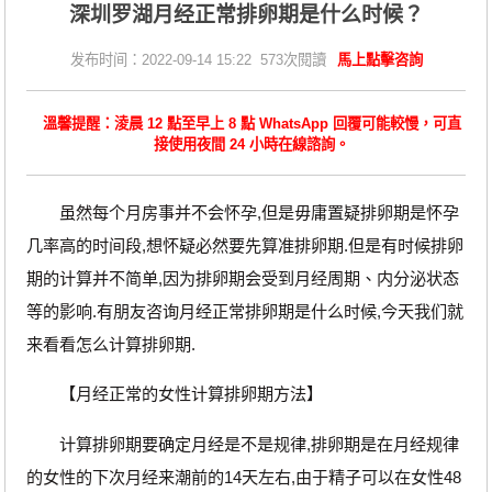
深圳罗湖月经正常排卵期是什么时候？
发布时间：2022-09-14 15:22 573次閱讀
馬上點擊咨詢
溫馨提醒：淩晨 12 點至早上 8 點 WhatsApp 回覆可能較慢，可直
接使用夜間 24 小時在線諮詢。
虽然每个月房事并不会怀孕,但是毋庸置疑排卵期是怀孕
几率高的时间段,想怀疑必然要先算准排卵期.但是有时候排卵
期的计算并不简单,因为排卵期会受到月经周期、内分泌状态
等的影响.有朋友咨询月经正常排卵期是什么时候,今天我们就
来看看怎么计算排卵期.
【月经正常的女性计算排卵期方法】
计算排卵期要确定月经是不是规律,排卵期是在月经规律
的女性的下次月经来潮前的14天左右,由于精子可以在女性48