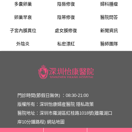
多囊卵巢
陰唇修復
婦科腫瘤
卵巢早衰
陰蒂修復
醫院問答
子宮內膜異位
處女膜修復
新聞資訊
外陰炎
私密漂紅
醫師團隊
門診時間(節假日無休) ：08:30-21:00
版權所有：深圳怡康婦産醫院
隱私政策
醫院地址：深圳市羅湖區紅桂路1018號(離羅湖口
岸10分鍾路程)
網站地圖