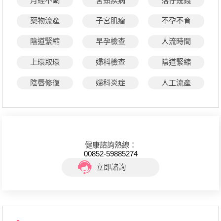
月經不調
宮頸疾病
落仔幾錢
藥物流產
子宮肌瘤
不孕不育
陰道緊縮
早孕檢查
人流時間
上環取環
婦科檢查
陰道緊縮
陰唇修復
婦科炎症
人工流產
健康諮詢熱線：
00852-59885274
立即諮詢