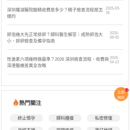
2025-03-
​深圳羅湖醫院驗精收費是多少？精子檢查流程是怎
26
樣的
2026-
卵泡幾大先正常排卵？婦科醫生解答｜成熟卵泡大
08-05
小、排卵檢查及備孕指南
2026-
性激素六項幾時做最準？2026 深圳檢查流程、收費與
04-13
深港醫療差異全攻略
12
立即
預約
熱門關注
終止懷孕
婦科腫瘤
私密修復