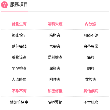
服務項目
計劃生育
婦科炎症
內分泌
終止懷孕
陰道炎
月經不調
落仔幾錢
宮頸炎
白帶異常
藥物流產
婦科檢查
痛經
早孕檢查
尿道炎
閉經
人流時間
附件炎
盆腔炎
不孕不育
私密修復
其他疾病
輸卵管堵塞
陰道緊縮
子宮肌瘤