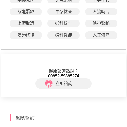
陰道緊縮
早孕檢查
人流時間
上環取環
婦科檢查
陰道緊縮
陰唇修復
婦科炎症
人工流產
健康諮詢熱線：
00852-59885274
立即諮詢
醫院醫師