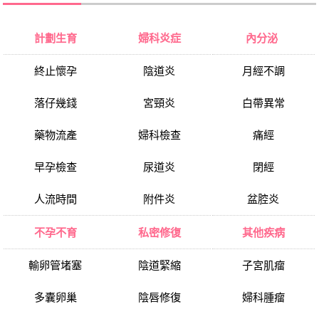
計劃生育
婦科炎症
內分泌
終止懷孕
陰道炎
月經不調
落仔幾錢
宮頸炎
白帶異常
藥物流產
婦科檢查
痛經
早孕檢查
尿道炎
閉經
人流時間
附件炎
盆腔炎
不孕不育
私密修復
其他疾病
輸卵管堵塞
陰道緊縮
子宮肌瘤
多囊卵巢
陰唇修復
婦科腫瘤