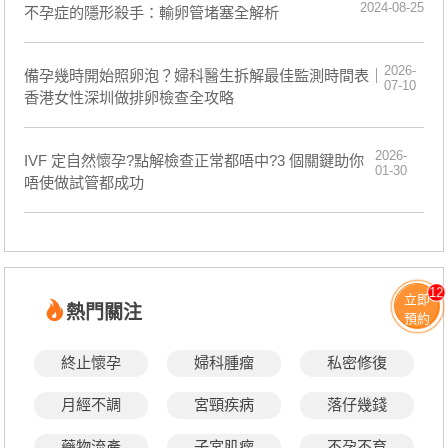
2024-08-25
​不孕症的隱形殺手：輸卵管堵塞全解析
2026-
備孕幾時開始照卵泡？婦科醫生拆解最佳監測時間表｜
07-10
香港女性深圳做排卵檢查全攻略
2026-
IVF 定自然懷孕?點解檢查正常都唔中?3 個關鍵助你
01-30
唔使做試管都成功
12
立即
熱門關注
預約
終止懷孕
婦科腫瘤
私密修復
月經不調
宮頸疾病
落仔幾錢
藥物流產
子宮肌瘤
不孕不育