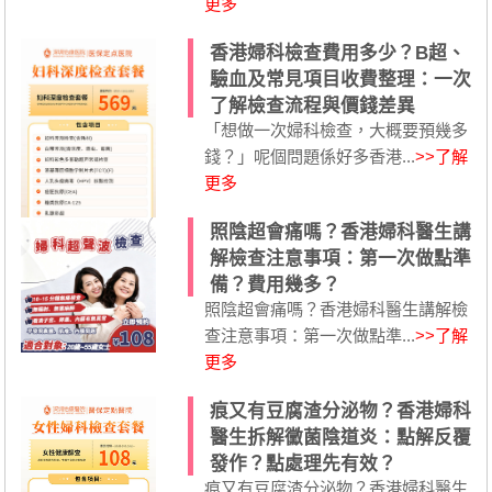
更多
香港婦科檢查費用多少？B超、
驗血及常見項目收費整理：一次
了解檢查流程與價錢差異
「想做一次婦科檢查，大概要預幾多
錢？」呢個問題係好多香港...
>>了解
更多
照陰超會痛嗎？香港婦科醫生講
解檢查注意事項：第一次做點準
備？費用幾多？
照陰超會痛嗎？香港婦科醫生講解檢
查注意事項：第一次做點準...
>>了解
更多
痕又有豆腐渣分泌物？香港婦科
醫生拆解黴菌陰道炎：點解反覆
發作？點處理先有效？
痕又有豆腐渣分泌物？香港婦科醫生