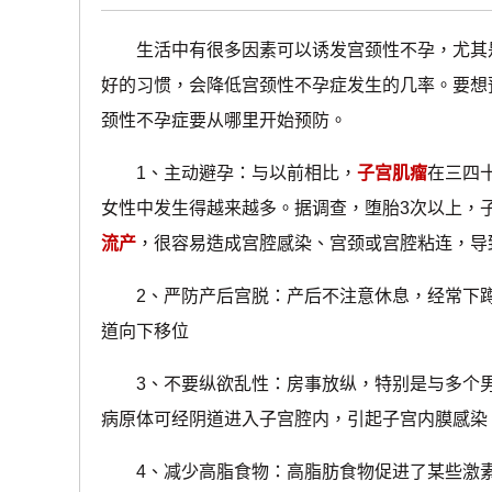
生活中有很多因素可以诱发宫颈性不孕，尤其是
好的习惯，会降低宫颈性不孕症发生的几率。要想
颈性不孕症要从哪里开始预防。
1、主动避孕：与以前相比，
子宫肌瘤
在三四
女性中发生得越来越多。据调查，堕胎3次以上，
流产
，很容易造成宫腔感染、宫颈或宫腔粘连，导
2、严防产后宫脱：产后不注意休息，经常下蹲
道向下移位
3、不要纵欲乱性：房事放纵，特别是与多个男
病原体可经阴道进入子宫腔内，引起子宫内膜感染
4、减少高脂食物：高脂肪食物促进了某些激素