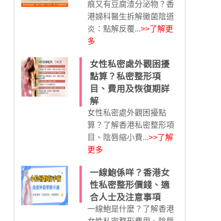
痕又有豆腐渣分泌物？香
港婦科醫生拆解黴菌陰道
炎：點解反覆...
>>了解更
多
女性私密處外觀困擾
點算？私密整形項
目、費用及恢復期詳
解
女性私密處外觀困擾點
算？了解香港私密整形項
目、陰唇縮小費...
>>了解
更多
一線鮑係咩？香港女
性私密整形價錢、適
合人士及注意事項
一線鮑是什麼？了解香港