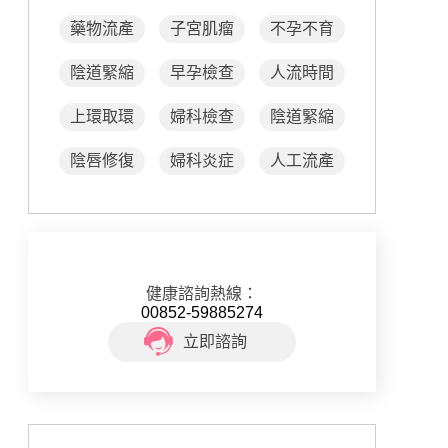
藥物流產
子宮肌瘤
不孕不育
陰道緊縮
早孕檢查
人流時間
上環取環
婦科檢查
陰道緊縮
陰唇修復
婦科炎症
人工流產
健康諮詢熱線：
00852-59885274
立即諮詢