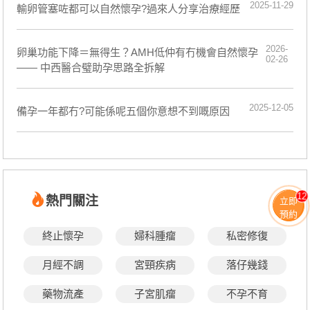
2025-11-29
輸卵管塞咗都可以自然懷孕?過來人分享治療經歷
2026-
卵巢功能下降＝無得生？AMH低仲有冇機會自然懷孕
02-26
—— 中西醫合璧助孕思路全拆解
2025-12-05
備孕一年都冇?可能係呢五個你意想不到嘅原因
12
熱門關注
立即
預約
終止懷孕
婦科腫瘤
私密修復
月經不調
宮頸疾病
落仔幾錢
藥物流產
子宮肌瘤
不孕不育