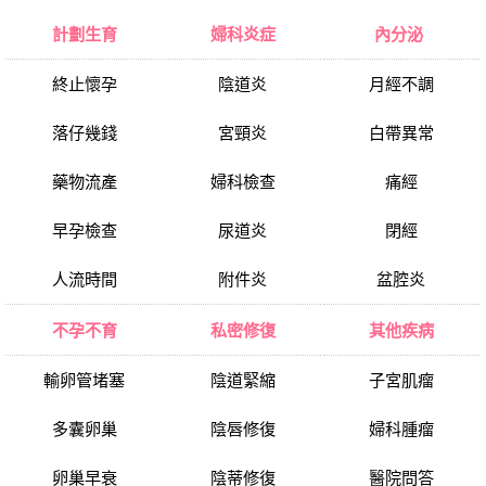
計劃生育
婦科炎症
內分泌
終止懷孕
陰道炎
月經不調
落仔幾錢
宮頸炎
白帶異常
藥物流產
婦科檢查
痛經
早孕檢查
尿道炎
閉經
人流時間
附件炎
盆腔炎
不孕不育
私密修復
其他疾病
輸卵管堵塞
陰道緊縮
子宮肌瘤
多囊卵巢
陰唇修復
婦科腫瘤
卵巢早衰
陰蒂修復
醫院問答