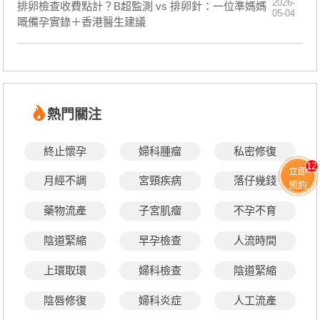
2026-
排卵檢查收費點計？B超監測 vs 排卵針：一位準媽媽
05-04
嘅備孕實錄＋香港醫生建議
熱門關注
終止懷孕
婦科腫瘤
私密修復
12
立即
月經不調
宮頸疾病
落仔幾錢
預約
藥物流產
子宮肌瘤
不孕不育
陰道緊縮
早孕檢查
人流時間
上環取環
婦科檢查
陰道緊縮
陰唇修復
婦科炎症
人工流產