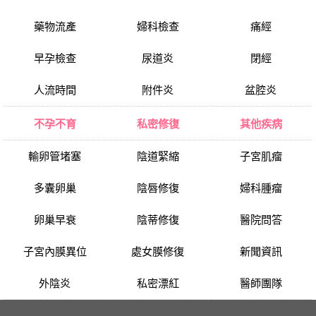
藥物流產
婦科檢查
痛經
早孕檢查
尿道炎
閉經
人流時間
附件炎
盆腔炎
不孕不育
私密修復
其他疾病
輸卵管堵塞
陰道緊縮
子宮肌瘤
多囊卵巢
陰唇修復
婦科腫瘤
卵巢早衰
陰蒂修復
醫院問答
子宮內膜異位
處女膜修復
新聞資訊
外陰炎
私密漂紅
醫師團隊