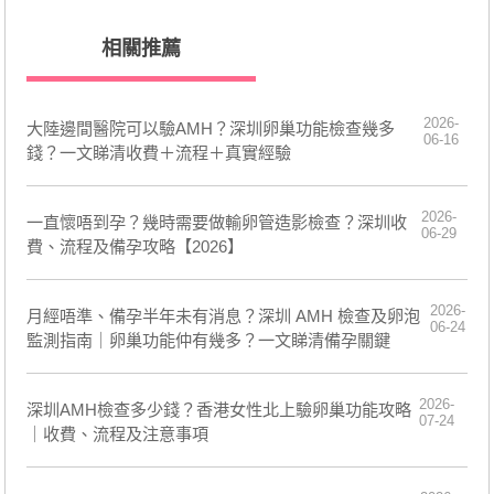
相關推薦
2026-
大陸邊間醫院可以驗AMH？深圳卵巢功能檢查幾多
06-16
錢？一文睇清收費＋流程＋真實經驗
2026-
一直懷唔到孕？幾時需要做輸卵管造影檢查？深圳收
06-29
費、流程及備孕攻略【2026】
2026-
月經唔準、備孕半年未有消息？深圳 AMH 檢查及卵泡
06-24
監測指南｜卵巢功能仲有幾多？一文睇清備孕關鍵
2026-
深圳AMH檢查多少錢？香港女性北上驗卵巢功能攻略
07-24
｜收費、流程及注意事項