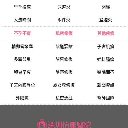
早孕檢查
尿道炎
閉經
人流時間
附件炎
盆腔炎
不孕不育
私密修復
其他疾病
輸卵管堵塞
陰道緊縮
子宮肌瘤
多囊卵巢
陰唇修復
婦科腫瘤
卵巢早衰
陰蒂修復
醫院問答
子宮內膜異位
處女膜修復
新聞資訊
外陰炎
私密漂紅
醫師團隊