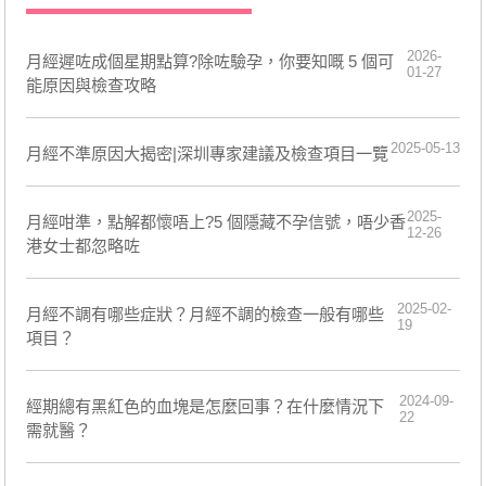
2026-
月經遲咗成個星期點算?除咗驗孕，你要知嘅 5 個可
01-27
能原因與檢查攻略
2025-05-13
月經不準原因大揭密|深圳專家建議及檢查項目一覽
2025-
月經咁準，點解都懷唔上?5 個隱藏不孕信號，唔少香
12-26
港女士都忽略咗
2025-02-
月經不調有哪些症狀？月經不調的檢查一般有哪些
19
項目？
2024-09-
​經期總有黑紅色的血塊是怎麼回事？在什麼情況下
22
需就醫？