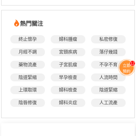
熱門關注
終止懷孕
婦科腫瘤
私密修復
月經不調
宮頸疾病
落仔幾錢
12
藥物流產
子宮肌瘤
不孕不育
立即
預約
陰道緊縮
早孕檢查
人流時間
上環取環
婦科檢查
陰道緊縮
陰唇修復
婦科炎症
人工流產