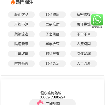
熱門關注
終止懷孕
婦科腫瘤
私密修復
月經不調
宮頸疾病
落仔幾錢
藥物流產
子宮肌瘤
不孕不育
陰道緊縮
早孕檢查
人流時間
上環取環
婦科檢查
陰道緊縮
陰唇修復
婦科炎症
人工流產
健康諮詢熱線：
00852-59885274
立即諮詢