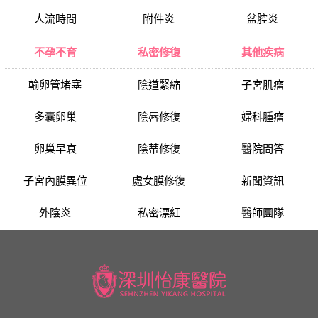
人流時間
附件炎
盆腔炎
不孕不育
私密修復
其他疾病
輸卵管堵塞
陰道緊縮
子宮肌瘤
多囊卵巢
陰唇修復
婦科腫瘤
卵巢早衰
陰蒂修復
醫院問答
子宮內膜異位
處女膜修復
新聞資訊
外陰炎
私密漂紅
醫師團隊