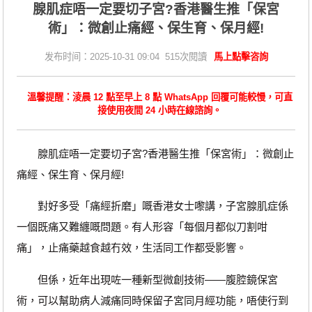
腺肌症唔一定要切子宮?香港醫生推「保宮
術」：微創止痛經、保生育、保月經!
发布时间：2025-10-31 09:04 515次閱讀
馬上點擊咨詢
溫馨提醒：淩晨 12 點至早上 8 點 WhatsApp 回覆可能較慢，可直
接使用夜間 24 小時在線諮詢。
腺肌症唔一定要切子宮?香港醫生推「保宮術」：微創止
痛經、保生育、保月經!
對好多受「痛經折磨」嘅香港女士嚟講，子宮腺肌症係
一個既痛又難纏嘅問題。有人形容「每個月都似刀割咁
痛」，止痛藥越食越冇效，生活同工作都受影響。
但係，近年出現咗一種新型微創技術——腹腔鏡保宮
術，可以幫助病人減痛同時保留子宮同月經功能，唔使行到