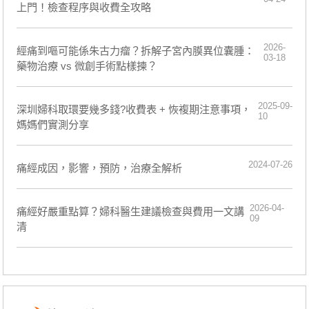
上門！檢查程序與收費全攻略
2026-
經痛到嘔可能係朱古力瘤？拆解子宮內膜異位囊腫：
03-18
藥物治療 vs 微創手術點樣揀？
2025-09-
深圳婦科取環要幾多錢?收費表 + 恢複期注意事項，
10
媽媽們實測分享
2024-07-26
痛經成因，影響，預防，治療全解析
2026-04-
痛經好嚴重點算？婦科醫生建議檢查與費用一文講
09
清