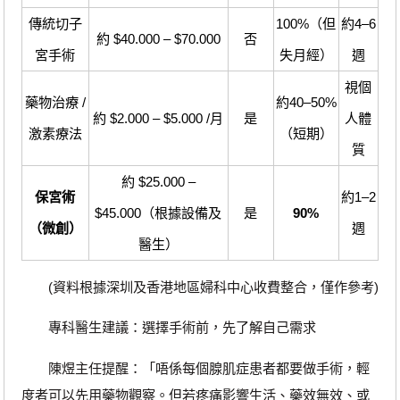
傳統切子
100%（但
約4–6
約 $40.000 – $70.000
否
宮手術
失月經）
週
視個
藥物治療 /
約40–50%
約 $2.000 – $5.000 /月
是
人體
激素療法
（短期）
質
約 $25.000 –
保宮術
約1–2
$45.000（根據設備及
是
90%
（微創）
週
醫生）
(資料根據深圳及香港地區婦科中心收費整合，僅作參考)
專科醫生建議：選擇手術前，先了解自己需求
陳煜主任提醒：「唔係每個腺肌症患者都要做手術，輕
度者可以先用藥物觀察。但若疼痛影響生活、藥效無效、或