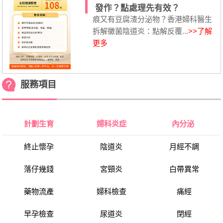
發作？點處理先有效？
痕又有豆腐渣分泌物？香港婦科醫生
拆解黴菌陰道炎：點解反覆...
>>了解
更多
服務項目
計劃生育
婦科炎症
內分泌
終止懷孕
陰道炎
月經不調
落仔幾錢
宮頸炎
白帶異常
藥物流產
婦科檢查
痛經
早孕檢查
尿道炎
閉經