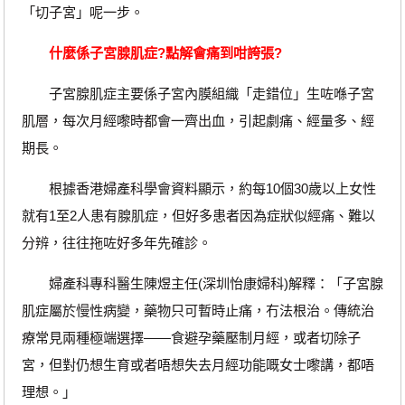
「切子宮」呢一步。
什麼係子宮腺肌症?點解會痛到咁誇張?
子宮腺肌症主要係子宮內膜組織「走錯位」生咗喺子宮
肌層，每次月經嚟時都會一齊出血，引起劇痛、經量多、經
期長。
根據香港婦產科學會資料顯示，約每10個30歲以上女性
就有1至2人患有腺肌症，但好多患者因為症狀似經痛、難以
分辨，往往拖咗好多年先確診。
婦產科專科醫生陳煜主任(深圳怡康婦科)解釋：「子宮腺
肌症屬於慢性病變，藥物只可暫時止痛，冇法根治。傳統治
療常見兩種極端選擇——食避孕藥壓制月經，或者切除子
宮，但對仍想生育或者唔想失去月經功能嘅女士嚟講，都唔
理想。」