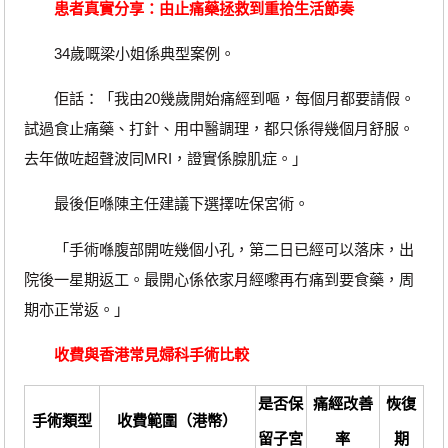
患者真實分享：由止痛藥拯救到重拾生活節奏
34歲嘅梁小姐係典型案例。
佢話：「我由20幾歲開始痛經到嘔，每個月都要請假。
試過食止痛藥、打針、用中醫調理，都只係得幾個月舒服。
去年做咗超聲波同MRI，證實係腺肌症。」
最後佢喺陳主任建議下選擇咗保宮術。
「手術喺腹部開咗幾個小孔，第二日已經可以落床，出
院後一星期返工。最開心係依家月經嚟再冇痛到要食藥，周
期亦正常返。」
收費與香港常見婦科手術比較
是否保
痛經改善
恢復
手術類型
收費範圍（港幣）
留子宮
率
期