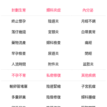
計劃生育
婦科炎症
內分泌
終止懷孕
陰道炎
月經不調
落仔幾錢
宮頸炎
白帶異常
藥物流產
婦科檢查
痛經
早孕檢查
尿道炎
閉經
人流時間
附件炎
盆腔炎
不孕不育
私密修復
其他疾病
輸卵管堵塞
陰道緊縮
子宮肌瘤
多囊卵巢
陰唇修復
婦科腫瘤