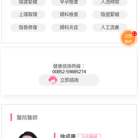
陰道緊縮
早孕檢查
人流時間
上環取環
婦科檢查
陰道緊縮
陰唇修復
婦科炎症
人工流產
12
立即
預約
健康諮詢熱線：
00852-59885274
立即諮詢
醫院醫師
徐成康
主任醫師