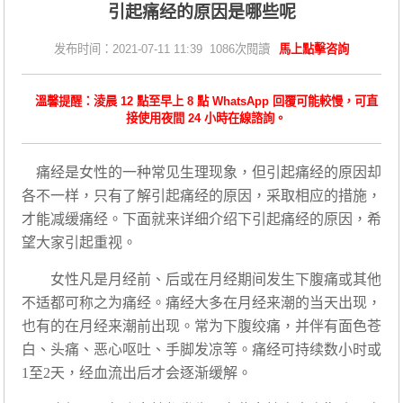
引起痛经的原因是哪些呢
发布时间：2021-07-11 11:39 1086次閱讀
馬上點擊咨詢
溫馨提醒：淩晨 12 點至早上 8 點 WhatsApp 回覆可能較慢，可直
接使用夜間 24 小時在線諮詢。
痛经是女性的一种常见生理现象，但引起痛经的原因却
各不一样，只有了解引起痛经的原因，采取相应的措施，
才能减缓痛经。下面就来详细介绍下引起痛经的原因，希
望大家引起重视。
女性凡是月经前、后或在月经期间发生下腹痛或其他
不适都可称之为痛经。痛经大多在月经来潮的当天出现，
也有的在月经来潮前出现。常为下腹绞痛，并伴有面色苍
白、头痛、恶心呕吐、手脚发凉等。痛经可持续数小时或
1至2天，经血流出后才会逐渐缓解。