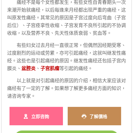
痛经不是每个女性都发生，有些女性自青春期头一次
来潮开始就痛经，以后每逢来月经都出现严重的痛经，这
叫原发性痛经。其常见的原因是子宫过度向后弯曲（子宫
后位）、子宫痉挛性收缩、子宫发育不良所引起的不协调
收缩，以及营养不良、先天性体质衰弱、贫血等。
有些妇女过去月经一直很正常，但偶然因经期受寒、
过度剧烈的运动或劳累，亦可引起痛经，这就叫继发性痛
经。这些也是引起痛经的原因。继发性痛经还包括子宫内
膜炎、
盆腔炎
、
子宫肌瘤
等引起的痛经。
以上就是对引起痛经的原因的介绍，相信大家应该对
痛经有了一定的了解。如果想了解更多痛经方面的知识，
请咨询专家。
立即咨詢
了解價格