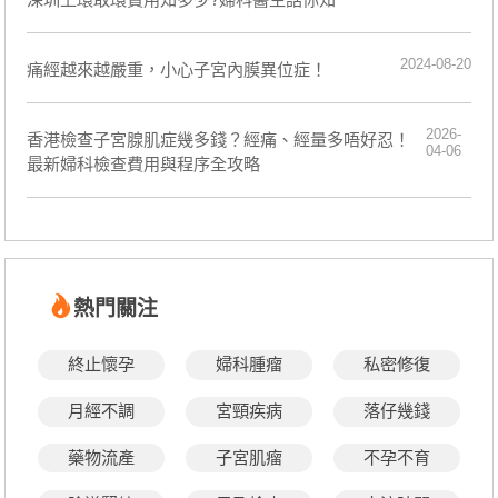
2024-08-20
痛經越來越嚴重，小心子宮內膜異位症！
2026-
香港檢查子宮腺肌症幾多錢？經痛、經量多唔好忍！
04-06
最新婦科檢查費用與程序全攻略
熱門關注
終止懷孕
婦科腫瘤
私密修復
月經不調
宮頸疾病
落仔幾錢
藥物流產
子宮肌瘤
不孕不育