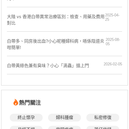
2025-04-
大陸 vs 香港白帶異常治療區別：檢查、用藥及費用
25
對比
2025-08-
白帶多、同房後出血?小心呢種婦科病，唔係陰道炎
05
咁簡單!
2026-02-05
白帶黃綠色兼有臭味？小心「滴蟲」搵上門
熱門關注
終止懷孕
婦科腫瘤
私密修復