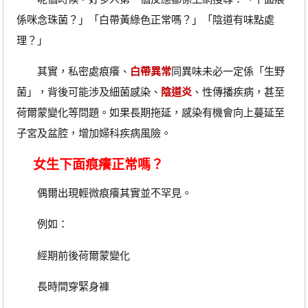
係咪念珠菌？」「白帶黃綠色正常嗎？」「陰道有味點處
理？」
其實，私密處痕癢、
白帶異常
同異味未必一定係「生野
菌」，背後可能涉及細菌感染、
陰道炎
、性傳播疾病，甚至
荷爾蒙變化等問題。如果長期拖延，感染有機會向上蔓延至
子宮及盆腔，增加婦科疾病風險。
女生下面痕癢正常嗎？
偶爾出現輕微痕癢其實並不罕見。
例如：
經期前後荷爾蒙變化
長時間穿緊身褲