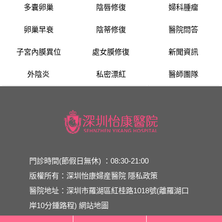
多囊卵巢
陰唇修復
婦科腫瘤
卵巢早衰
陰蒂修復
醫院問答
子宮內膜異位
處女膜修復
新聞資訊
外陰炎
私密漂紅
醫師團隊
門診時間(節假日無休) ：08:30-21:00
版權所有：深圳怡康婦産醫院
隱私政策
醫院地址：深圳市羅湖區紅桂路1018號(離羅湖口
岸10分鍾路程)
網站地圖