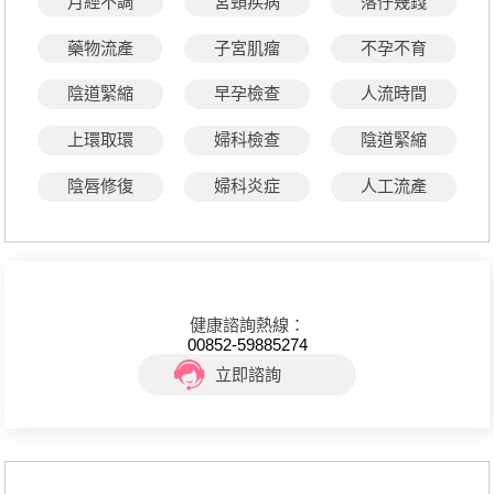
月經不調
宮頸疾病
落仔幾錢
藥物流產
子宮肌瘤
不孕不育
陰道緊縮
早孕檢查
人流時間
上環取環
婦科檢查
陰道緊縮
陰唇修復
婦科炎症
人工流產
健康諮詢熱線：
00852-59885274
立即諮詢