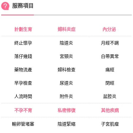
服務項目
計劃生育
婦科炎症
內分泌
終止懷孕
陰道炎
月經不調
落仔幾錢
宮頸炎
白帶異常
藥物流產
婦科檢查
痛經
早孕檢查
尿道炎
閉經
人流時間
附件炎
盆腔炎
不孕不育
私密修復
其他疾病
輸卵管堵塞
陰道緊縮
子宮肌瘤