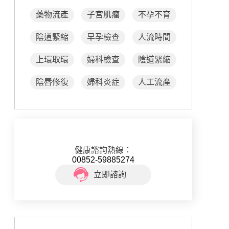
藥物流產
子宮肌瘤
不孕不育
陰道緊縮
早孕檢查
人流時間
上環取環
婦科檢查
陰道緊縮
陰唇修復
婦科炎症
人工流產
健康諮詢熱線：
00852-59885274
立即諮詢