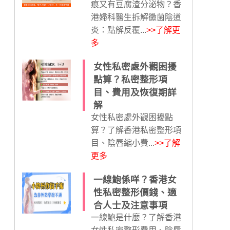
痕又有豆腐渣分泌物？香
港婦科醫生拆解黴菌陰道
炎：點解反覆...
>>了解更
多
女性私密處外觀困擾
點算？私密整形項
目、費用及恢復期詳
解
女性私密處外觀困擾點
算？了解香港私密整形項
目、陰唇縮小費...
>>了解
更多
一線鮑係咩？香港女
性私密整形價錢、適
合人士及注意事項
一線鮑是什麼？了解香港