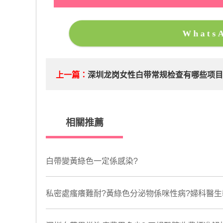
What
上一篇：
深圳龙岗女性白带常规检查有哪些项
相關推薦
白帶變黃綠色一定係感染?
私密處瘙癢難耐?黃綠色分泌物係咪性病?婦科醫