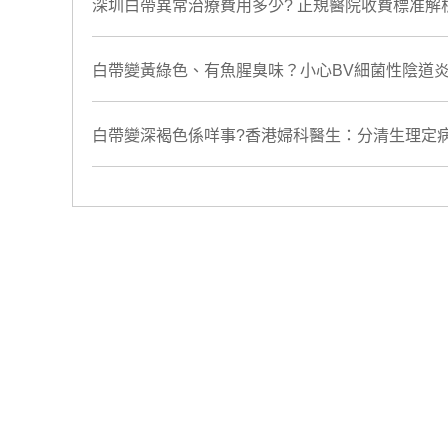
深圳白帶異常治療費用多少? 正規醫院收費標准解
白帶變黃綠色、有魚腥臭味？小心BV細菌性陰道
白帶變深褐色係咩事?香港婦科醫生：分清生理定